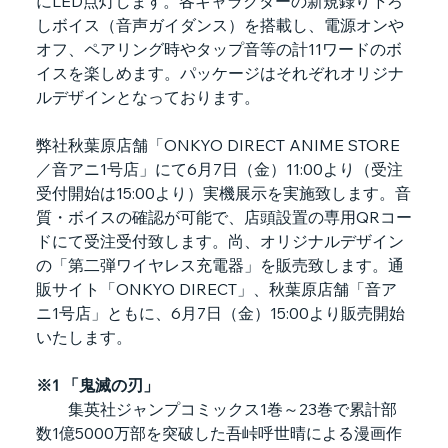
にLED点灯します。各キャラクターの新規録り下ろ
しボイス（音声ガイダンス）を搭載し、電源オンや
オフ、ペアリング時やタップ音等の計11ワードのボ
イスを楽しめます。パッケージはそれぞれオリジナ
ルデザインとなっております。
弊社秋葉原店舗「ONKYO DIRECT ANIME STORE
／音アニ1号店」にて6月7日（金）11:00より（受注
受付開始は15:00より）実機展示を実施致します。音
質・ボイスの確認が可能で、店頭設置の専用QRコー
ドにて受注受付致します。尚、オリジナルデザイン
の「第二弾ワイヤレス充電器」を販売致します。通
販サイト「ONKYO DIRECT」、秋葉原店舗「音ア
ニ1号店」ともに、6月7日（金）15:00より販売開始
いたします。
※1 「鬼滅の刃」
集英社ジャンプコミックス1巻～23巻で累計部
数1億5000万部を突破した吾峠呼世晴による漫画作