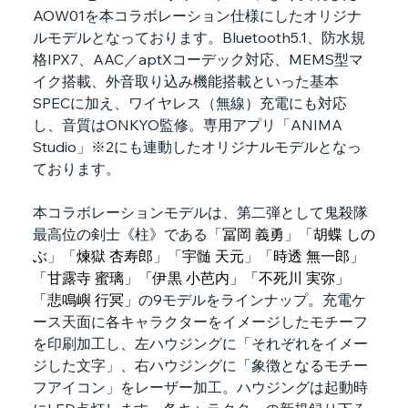
AOW01を本コラボレーション仕様にしたオリジナ
ルモデルとなっております。Bluetooth5.1、防水規
格IPX7、AAC／aptXコーデック対応、MEMS型マ
イク搭載、外音取り込み機能搭載といった基本
SPECに加え、ワイヤレス（無線）充電にも対応
し、音質はONKYO監修。専用アプリ「ANIMA 
Studio」※2にも連動したオリジナルモデルとなっ
ております。
本コラボレーションモデルは、第二弾として鬼殺隊
最高位の剣士《柱》である「
冨岡 義勇
」「
胡蝶 しの
ぶ
」「
煉獄 杏寿郎
」「
宇髄 天元
」「
時透 無一郎」
「甘露寺 蜜璃」「伊黒 小芭内」「不死川 実弥」
「悲鳴嶼 行冥」
の9モデルをラインナップ。充電ケ
ース天面に各キャラクターをイメージしたモチーフ
を印刷加工し、左ハウジングに「それぞれをイメー
ジした文字」、右ハウジングに「象徴となるモチー
フアイコン」をレーザー加工。ハウジングは起動時