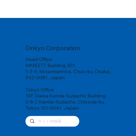
Onkyo Corporation
Head Office
MMEETT Building 301,
1-3-9, Minamisemba, Chuo-ku, Osaka,
542-0081, Japan
Tokyo Office
10F Daiwa Kanda-Sudacho Building
2-8-2 Kanda-Sudacho, Chiyoda-ku,
Tokyo 101-0041, Japan