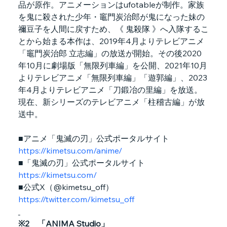
品が原作。アニメーションはufotableが制作。家族
を鬼に殺された少年・竈門炭治郎が鬼になった妹の
禰󠄀豆子を人間に戻すため、《 鬼殺隊 》へ入隊するこ
とから始まる本作は、2019年4月よりテレビアニメ
「竈門炭治郎 立志編」の放送が開始。その後2020
年10月に劇場版「無限列車編」を公開、2021年10月
よりテレビアニメ「無限列車編」「遊郭編」、2023
年4月よりテレビアニメ「刀鍛冶の里編」を放送。
現在、新シリーズのテレビアニメ「柱稽古編」が放
送中。
■アニメ「鬼滅の刃」公式ポータルサイト　
https://kimetsu.com/anime/
■「鬼滅の刃」公式ポータルサイト　
https://kimetsu.com/
■公式X（@kimetsu_off）　
https://twitter.com/kimetsu_off
※2　「ANIMA Studio」