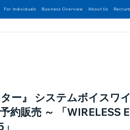
For Individuals
Business Overview
About Us
Recrui
ター』 システムボイスワ
販売 ～ 「WIRELESS E
65」