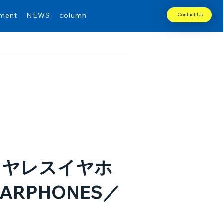
tment
NEWS
column
Contact Us
イヤレスイヤホ
ARPHONES／