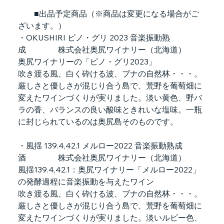
　　■出品予定商品（※商品は変更になる場合がご
ざいます。）
・OKUSHIRI ピノ・グリ 2023 音楽振動熟
成　　　　株式会社奥尻ワイナリー（北海道）
奥尻ワイナリーの「ピノ・グリ2023」
吹き渡る風、白く砕ける波、ブナの自然林・・・。
厳しさと優しさが混じり合う島で、荒野を葡萄畑に
変えたワインづくりが実りました。淡い黄色、野バ
ラの香、バランスの良い酸味ときれいな塩味。一瓶
に封じられているのは奥尻島そのものです。
・風揺 139.4,42.1 メルロー2022 音楽振動熟成
酒　　　　株式会社奥尻ワイナリー（北海道）　
風揺139.4,42.1：奥尻ワイナリー「メルロー2022」
の発酵過程に音楽振動を与えたワイン
吹き渡る風、白く砕ける波、ブナの自然林・・・。
厳しさと優しさが混じり合う島で、荒野を葡萄畑に
変えたワインづくりが実りました。淡いルビー色、