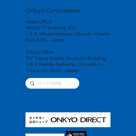
Onkyo Corporation
Head Office
MMEETT Building 301,
1-3-9, Minamisemba, Chuo-ku, Osaka,
542-0081, Japan
Tokyo Office
10F Daiwa Kanda-Sudacho Building
2-8-2 Kanda-Sudacho, Chiyoda-ku,
Tokyo 101-0041, Japan