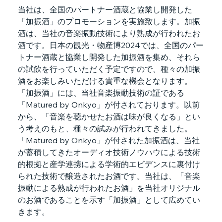
当社は、全国のパートナー酒蔵と協業し開発した
「加振酒」のプロモーションを実施致します。加振
酒は、当社の音楽振動技術により熟成が行われたお
酒です。日本の観光・物産博2024では、全国のパー
トナー酒蔵と協業し開発した加振酒を集め、それら
の試飲を行っていただく予定ですので、種々の加振
酒をお楽しみいただける貴重な機会となります。
「加振酒」には、当社音楽振動技術の証である
「Matured by Onkyo」が付されております。以前
から、「音楽を聴かせたお酒は味が良くなる」とい
う考えのもと、種々の試みが行われてきました。
「Matured by Onkyo」が付された加振酒は、当社
が蓄積してきたオーディオ技術ノウハウによる技術
的根拠と産学連携による学術的エビデンスに裏付け
られた技術で醸造されたお酒です。当社は、「音楽
振動による熟成が行われたお酒」を当社オリジナル
のお酒であることを示す「加振酒」として広めてい
きます。