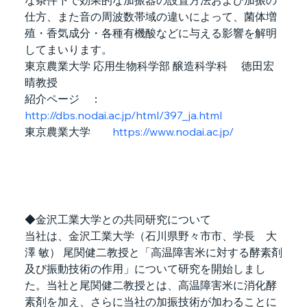
な条件下で効果的な加振器の設置方法および加振の
仕方、また音の周波数帯域の違いによって、菌体増
殖・香気成分・各種有機酸などに与える影響を解明
してまいります。
東京農業大学 応用生物科学部 醸造科学科　 徳田宏
晴教授
紹介ページ　：
http://dbs.nodai.ac.jp/html/397_ja.html
東京農業大学　　
https://www.nodai.ac.jp/
◆金沢工業大学との共同研究について
当社は、金沢工業大学（石川県野々市市、学長　大
澤 敏） 尾関健二教授と「高温障害米に対する酵素剤
及び振動技術の作用」について研究を開始しまし
た。当社と尾関健二教授とは、高温障害米に消化酵
素剤を加え、さらに当社の加振技術が加わることに