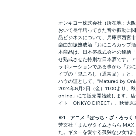
オンキヨー株式会社（所在地：大阪
おいて長年培ってきた音や振動に関
品ビジネスについて、兵庫県西宮市
楽曲加振熟成酒「おにころカップ酒
本商品は、日本盛株式会社の銘柄「
せ熟成させた特別な日本酒です。ア
ラボレーションである事から「おにこ
イプの「鬼ころし（通常品）」と、
ハウの証として、”Matured by
2024年8月2日（金）11:00より、秋
online」にて販売開始致します。
イト「ONKYO DIRECT」、
※1　アニメ『ぼっち・ざ・ろっく
芳文社「まんがタイムきらら MAX
た。ギターを愛する孤独な少女“ぼ