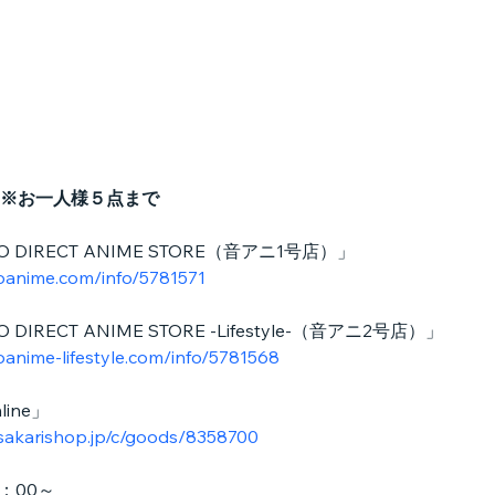
※お一人様５点まで
DIRECT ANIME STORE（音アニ1号店）」
yoanime.com/info/5781571
RECT ANIME STORE -Lifestyle-（音アニ2号店）」
oanime-lifestyle.com/info/5781568
ine」
.sakarishop.jp/c/goods/8358700
1：00～