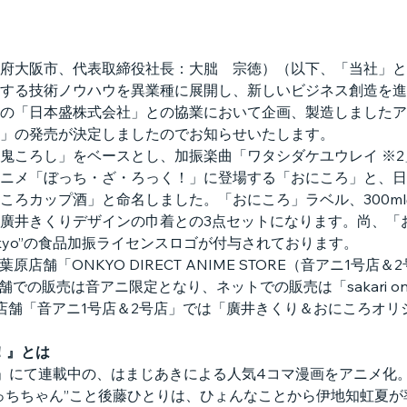
府大阪市、代表取締役社長：大朏　宗徳）（以下、「当社」と
する技術ノウハウを異業種に展開し、新しいビジネス創造を進
の「日本盛株式会社」との協業において企画、製造しましたア
」の発売が決定しましたのでお知らせいたします。
鬼ころし」をベースとし、加振楽曲「ワタシダケユウレイ ※
ニメ「ぼっち・ざ・ろっく！」に登場する「おにころ」と、日
ろカップ酒」と命名しました。「おにころ」ラベル、300mlの
廣井きくりデザインの巾着との3点セットになります。尚、「
 Onkyo”の食品加振ライセンスロゴが付与されております。
葉原店舗「ONKYO DIRECT ANIME STORE（音アニ1号店＆
店舗での販売は音アニ限定となり、ネットでの販売は「sakari o
秋葉原店舗「音アニ1号店＆2号店」では「廣井きくり＆おにころオ
！』とは
」にて連載中の、はまじあきによる人気4コマ漫画をアニメ化。2
っちちゃん”こと後藤ひとりは、ひょんなことから伊地知虹夏