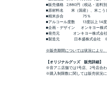
■販売価格   2,880円（税込・送
■原材料名　　米（国産）、米こう
■精米歩合　　　　　75％
■アルコール度数　　13度以上 14
■企画・デザイン　  オンキヨー株
■発売元　      　オンキヨー
■製造元     　　  日本盛株式会
※販売期間については状況により、
【オリジナルグッズ　販売詳細】　
※音アニ店舗では1号店、2号店合
※購入制限数に関しては販売状況に