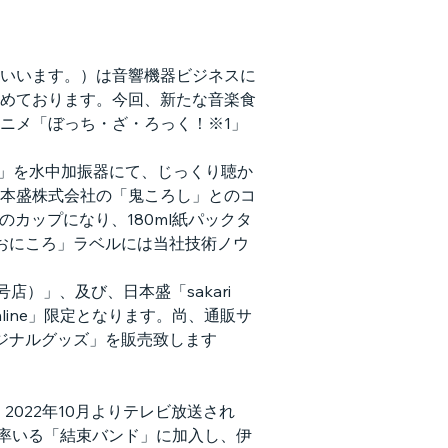
いいます。）は音響機器ビジネスに
めております。今回、新たな音楽食
ニメ「ぼっち・ざ・ろっく！※1」
2」を水中加振器にて、じっくり聴か
本盛株式会社の「鬼ころし」とのコ
カップになり、180ml紙パックタ
おにころ」ラベルには当社技術ノウ
2号店）」、及び、日本盛「sakari 
nline」限定となります。尚、通販サ
リジナルグッズ」を販売致します
022年10月よりテレビ放送され
が率いる「結束バンド」に加入し、伊