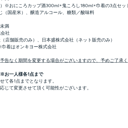
料別）※おにころカップ酒300ml+鬼ころし180ml+巾着の3点セッ
じ（国産米）、醸造アルコール、糖類／酸味料
度未満
式会社
株式会社（店舗販売のみ）、日本盛株式会社（ネット販売のみ）
社　※巾着はオンキヨー株式会社
予告なく期間を変更する場合がございますので、予めご了承く
※お一人様各1点まで
わせて各1点までとなります。
応じて変更させて頂く可能性がございます。