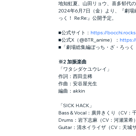
地知虹夏、山田リョウ、喜多郁代の
2024年6月7日（金）より、『劇
っく！ Re:Re:』公開予定。
■公式サイト：
https://bocchi.rocks
■公式X（@BTR_anime）：
https:
■「劇場総集編ぼっち・ざ・ろっく
※2 加振楽曲
「ワタシダケユウレイ」
作詞：西田圭稀
作曲：安谷屋光生
編曲：akkin
「SICK HACK」
Bass＆Vocal：廣井きくり（CV
Drums：岩下志麻（CV：河瀬茉希
Guitar：清水イライザ（CV：天城