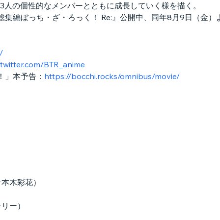
3人の個性的なメンバーとともに成長していく様を描く。
場総集編ぼっち・ざ・ろっく！ Re:』公開中、同年8月9日（金
/
//twitter.com/BTR_anime
！」本予告：
https://bocchi.rocks/omnibus/movie/
：千本木彩花）
）
サリー）