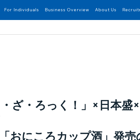
For Individuals
Business Overview
About Us
Recrui
・ざ・ろっく！」×日本盛×O
「おにころカップ酒」発売