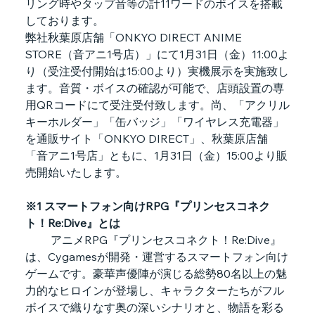
リング時やタップ音等の計11ワードのボイスを搭載
しております。
弊社秋葉原店舗「ONKYO DIRECT ANIME 
STORE（音アニ1号店）」にて1月31日（金）11:00よ
り（受注受付開始は15:00より）実機展示を実施致し
ます。音質・ボイスの確認が可能で、店頭設置の専
用QRコードにて受注受付致します。尚、「アクリル
キーホルダー」「缶バッジ」「ワイヤレス充電器」
を通販サイト「ONKYO DIRECT」、秋葉原店舗
「音アニ1号店」ともに、1月31日（金）15:00より販
売開始いたします。
※1 スマートフォン向けRPG『プリンセスコネク
ト！Re:Dive』とは
 アニメRPG『プリンセスコネクト！Re:Dive』
は、Cygamesが開発・運営するスマートフォン向け
ゲームです。豪華声優陣が演じる総勢80名以上の魅
力的なヒロインが登場し、キャラクターたちがフル
ボイスで織りなす奥の深いシナリオと、物語を彩る