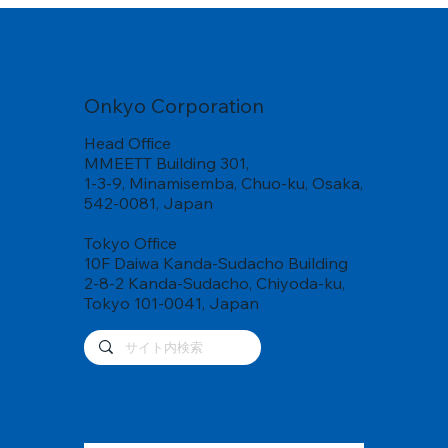
Onkyo Corporation
Head Office
MMEETT Building 301,
1-3-9, Minamisemba, Chuo-ku, Osaka,
542-0081, Japan
Tokyo Office
10F Daiwa Kanda-Sudacho Building
2-8-2 Kanda-Sudacho, Chiyoda-ku,
Tokyo 101-0041, Japan