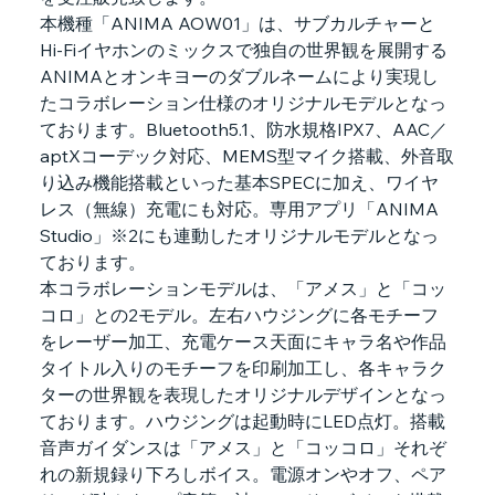
本機種「ANIMA AOW01」は、サブカルチャーと
Hi-Fiイヤホンのミックスで独自の世界観を展開する
ANIMAとオンキヨーのダブルネームにより実現し
たコラボレーション仕様のオリジナルモデルとなっ
ております。Bluetooth5.1、防水規格IPX7、AAC／
aptXコーデック対応、MEMS型マイク搭載、外音取
り込み機能搭載といった基本SPECに加え、ワイヤ
レス（無線）充電にも対応。専用アプリ「ANIMA 
Studio」※2にも連動したオリジナルモデルとなっ
ております。
本コラボレーションモデルは、「アメス」と「コッ
コロ」との2モデル。左右ハウジングに各モチーフ
をレーザー加工、充電ケース天面にキャラ名や作品
タイトル入りのモチーフを印刷加工し、各キャラク
ターの世界観を表現したオリジナルデザインとなっ
ております。ハウジングは起動時にLED点灯。搭載
音声ガイダンスは「アメス」と「コッコロ」それぞ
れの新規録り下ろしボイス。電源オンやオフ、ペア