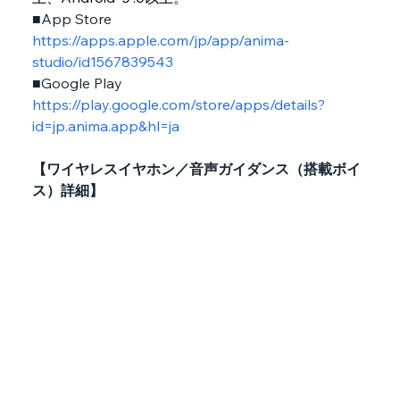
■App Store　
https://apps.apple.com/jp/app/anima-
studio/id1567839543
■Google Play　
https://play.google.com/store/apps/details?
id=jp.anima.app&hl=ja
【ワイヤレスイヤホン／音声ガイダンス（搭載ボイ
ス）詳細】