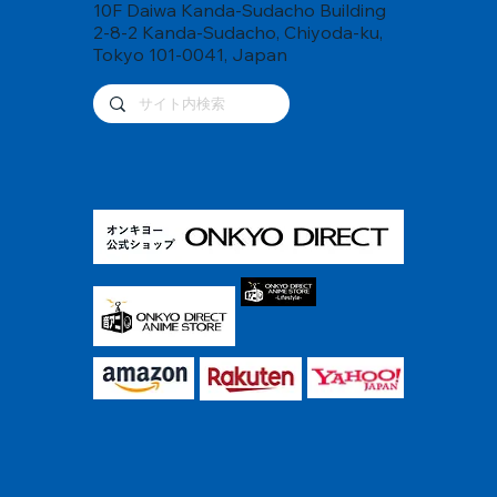
10F Daiwa Kanda-Sudacho Building
2-8-2 Kanda-Sudacho, Chiyoda-ku,
Tokyo 101-0041, Japan