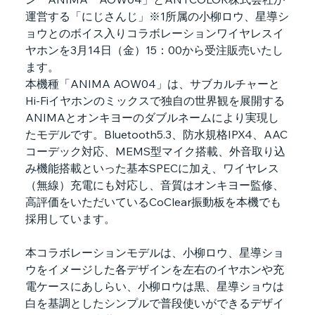
運営する「にじさんじ」※1所属の小柳ロウ、星導シ
ョウとのボイス入りコラボレーションワイヤレスイ
ヤホンを3月14日（金）15：00から受注販売いたし
ます。
本機種「ANIMA AOW04」は、サブカルチャーと
Hi-Fiイヤホンのミックスで独自の世界観を展開する
ANIMAとオンキヨーのダブルネームにより実現し
たモデルです。Bluetooth5.3、防水規格IPX4、AAC
コーデック対応、MEMS型マイク搭載、外音取り込
み機能搭載といった基本SPECに加え、ワイヤレス
（無線）充電にも対応し、音質はオンキヨー監修、
高評価をいただいているCoClear振動板を本機でも
採用しています。
本コラボレーションモデルは、小柳ロウ、星導ショ
ウをイメージした各デザインを左右のイヤホンや充
電ケースにあしらい、小柳ロウは黒、星導ショウは
白を基調としたシンプルで普段使いができるデザイ