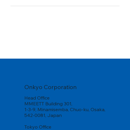
Onkyo Corporation
Head Office
MMEETT Building 301,
1-3-9, Minamisemba, Chuo-ku, Osaka,
542-0081, Japan
Tokyo Office