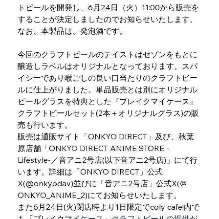
トビールを開発し、6月24日（火）11:00から販売を
することが決定しましたのでお知らせいたします。
なお、本製品は、発泡酒です。
今回のクラフトビールのテイストはセゾンをもとに
醸造しラベルはオリジナルとなっております。スパ
イシーであり喉ごしの良い口当たりのクラフトビー
ルに仕上がりました。単品販売とは別にオリジナル
ビールグラスを特典とした『ブレイクマイケース』
クラフトビールセット(2本＋オリジナルグラス)の販
売も行います。
販売は通販サイト「ONKYO DIRECT」及び、秋葉
原店舗「ONKYO DIRECT ANIME STORE -
Lifestyle-／音アニ2号店(以下音アニ2号店)」にて行
います。詳細は「ONKYO DIRECT」公式
X(@onkyodav)並びに「音アニ2号店」公式X(＠
ONKYO_ANIME_2)にてお知らせいたします。
また6月24日(火)閉店時より1日限定でcoly cafe!内で
も『ブレイクマ
イケース』クラフトビールの提供が