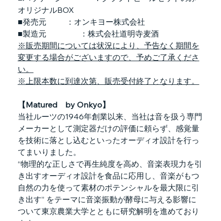
オリジナルBOX
■発売元　      ：オンキヨー株式会社
■製造元     　　　：株式会社道明寺麦酒
※販売期間については状況により、予告なく期間を
変更する場合がございますので、予めご了承くださ
い。
※上限本数に到達次第、販売受付終了となります。
【Matured　by Onkyo】
当社ルーツの1946年創業以来、当社は音を扱う専門
メーカーとして測定器だけの評価に頼らず、感覚量
を技術に落とし込むといったオーディオ設計を行っ
てまいりました。
“物理的な正しさで再生純度を高め、音楽表現力を引
き出すオーディオ設計を食品に応用し、音楽がもつ
自然の力を使って素材のポテンシャルを最大限に引
き出す” をテーマに音楽振動が酵母に与える影響に
ついて東京農業大学とともに研究解明を進めており