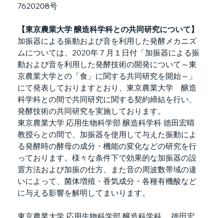
7620208号
【東京農業大学 醸造科学科との共同研究について】
加振器による振動および音を利用した発酵メカニズ
ムについては、2020年７月１日付「加振器による振
動および音を利用した発酵技術の開発について～東
京農業大学との「食」に関する共同研究を開始～」
にて発表しておりますとおり、東京農業大学　醸造
科学科との間で共同研究に関する契約締結を行い、
発酵技術の共同研究を実施しております。
東京農業大学 応用生物科学部 醸造科学科 徳田宏晴
教授らとの間で、加振器を使用して与えた振動によ
る発酵時の酵母の成分・機能の変化などの研究を行
っております。様々な条件下で効果的な加振器の設
置方法および加振の仕方、また音の周波数帯域の違
いによって、菌体増殖・香気成分・各種有機酸など
に与える影響を解明してまいります。
東京農業大学 応用生物科学部 醸造科学科　 徳田宏