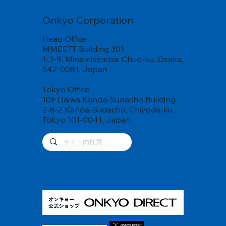
Onkyo Corporation
Head Office
MMEETT Building 301,
1-3-9, Minamisemba, Chuo-ku, Osaka,
542-0081, Japan
Tokyo Office
10F Daiwa Kanda-Sudacho Building
2-8-2 Kanda-Sudacho, Chiyoda-ku,
Tokyo 101-0041, Japan