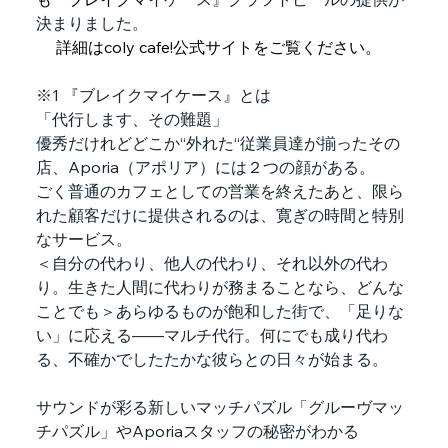
決まりました。
　 詳細はcoly cafe!公式サイトをご覧ください。
※1 『ブレイクマイケース』とは
「代行します、その難題」
優秀だけれどどこか“外れた“従業員達が揃ったその
店、Aporia（アポリア）には２つの顔がある。
ごく普通のカフェとしての営業を終えたあと、限ら
れた顧客だけに提供されるのは、寛ぎの時間と特別
なサービス。
＜自分の代わり、他人の代わり、それ以外の代わ
り。生きた人間に代わりが務まることなら、どんな
ことでも＞あらゆるものが飽和した街で、「足りな
い」に応える――マルチ代行。何にでも成り代わ
る、不確かでしたたかな彼らとの日々が始まる。
サウンドが彩る新しいマッチパズル「グルーヴマッ
チパズル」やAporiaスタッフの秘密がわかる