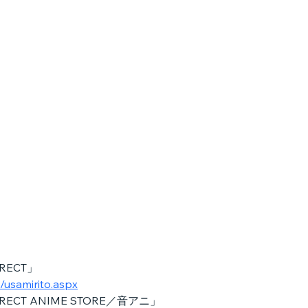
RECT」
/usamirito.aspx
ECT ANIME STORE／音アニ」