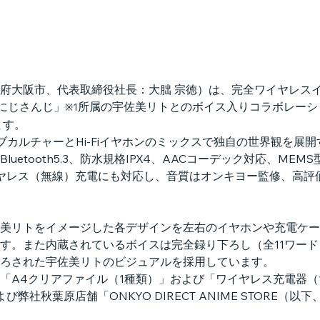
府大阪市、代表取締役社長：大朏 宗徳）は、完全ワイヤレスイヤ
「にじさんじ」
所属の宇佐美リトとのボイス入りコラボレーショ
※1
ます。
サブカルチャーとHi-Fiイヤホンのミックスで独自の世界観を展
uetooth5.3、防水規格IPX4、AACコーデック対応、ME
ヤレス（無線）充電にも対応し、音質はオンキヨー監修、高評価を
美リトをイメージした各デザインを左右のイヤホンや充電ケー
す。また内蔵されているボイスは完全録り下ろし（全11ワー
ろされた宇佐美リトのビジュアルを採用しています。　　
「A4クリアファイル（1種類）」および「ワイヤレス充電器（
よび弊社秋葉原店舗「ONKYO DIRECT ANIME STORE（