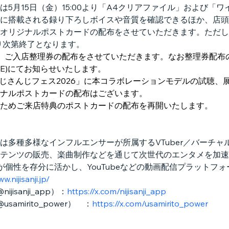
5月15日（金）15:00より「A4クリアファイル」および「
に搭載される録り下ろしボイスや音質を確認できるほか、店頭
オリジナルポストカードの配布をさせていただきます。ただし
り次第終了となります。
し、ご入店整理券の配布をさせていただきます。なお整理券配布
IME)にてお知らせいたします。
)は「にじさんじフェス2026」に本コラボレーションモデルの試聴
ナルポストカードの配布はございます。
業となるためご来店特典のポストカードの配布を再開いたします。
は多種多様なインフルエンサーが所属するVTuber／バーチ
テンツの販売、楽曲制作などを通じて次世代のエンタメを加速
が個性を存分に活かし、YouTubeなどの動画配信プラットフ
w.nijisanji.jp/
jisanji_app）：
https://x.com/nijisanji_app
samirito_power）　：
https://x.com/usamirito_power