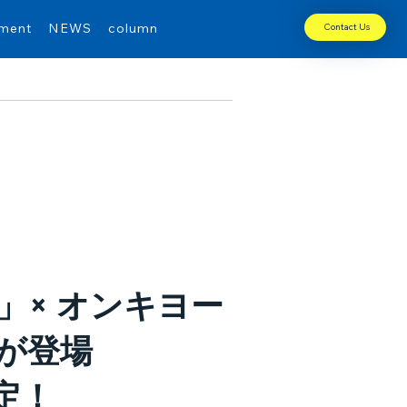
tment
NEWS
column
Contact Us
× オンキヨー
が登場
定！