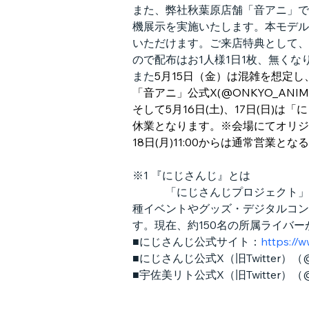
また、弊社秋葉原店舗「音アニ」では
機展示を実施いたします。本モデル
いただけます。ご来店特典として、
ので配布はお1人様1日1枚、無くな
また
5月15日（金）は混雑を想定
「音アニ」公式X(@ONKYO_AN
そして5月16日(土)、17日(日
休業となります。※会場にてオリジ
18日(月)11:00からは通常営
※1 『にじさんじ』とは
　　　「にじさんじプロジェクト」
種イベントやグッズ・デジタルコン
す。現在、約150名の所属ライバー
■にじさんじ公式サイト：
https://ww
■にじさんじ公式X（旧Twitter）（@ni
■宇佐美リト公式X（旧Twitter）（@u