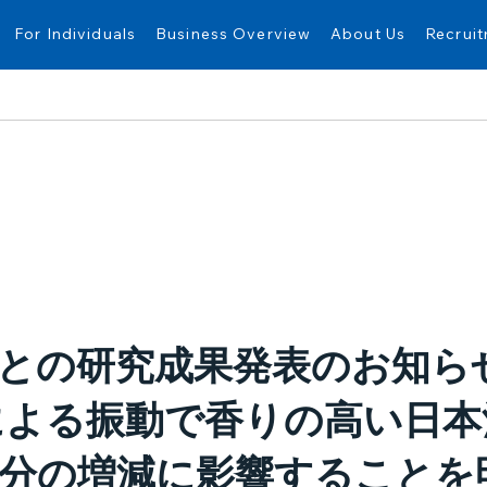
For Individuals
Business Overview
About Us
Recrui
との研究成果発表のお知ら
による振動で香りの高い日本
分の増減に影響することを