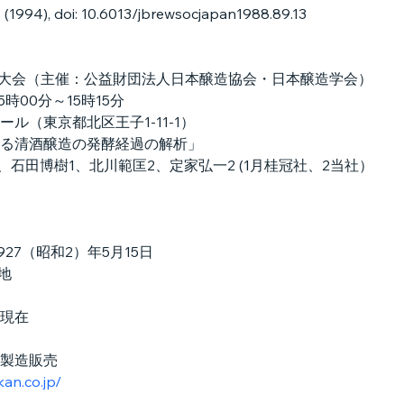
(1994), doi: 10.6013/jbrewsocjapan1988.89.13
会大会（主催：公益財団法人日本醸造協会・日本醸造学会）
時00分～15時15分
ル（東京都北区王子1‐11‐1）
る清酒醸造の発酵経過の解析」
、石田博樹1、北川範匡2、定家弘一2 (1月桂冠社、2当社）
927（昭和2）年5月15日
地
日現在
製造販売
an.co.jp/