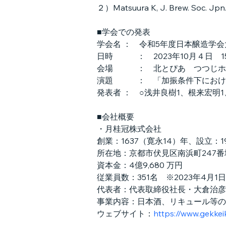
２）Matsuura K, J. Brew. Soc. Jpn. 
■学会での発表
学会名 ：　令和5年度日本醸造学
日時　　　：　2023年10月４日　15
会場　　　：　北とぴあ　つつじホー
演題　　　：　「加振条件下におけ
発表者 ：　○浅井良樹1、根来宏明1
■会社概要
・月桂冠株式会社
創業：1637（寛永14）年、設立：1
所在地：京都市伏見区南浜町247番
資本金：4億9,680 万円
従業員数：351名　※2023年4月1
代表者：代表取締役社長・大倉治彦
事業内容：日本酒、リキュール等の
ウェブサイト：
https://www.gekkeik