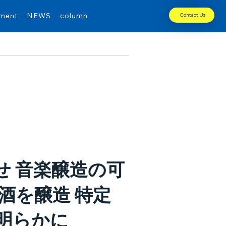
tment
NEWS
column
Contact Us
せ 音楽醸造の可
酒を醸造 特定
明らかに