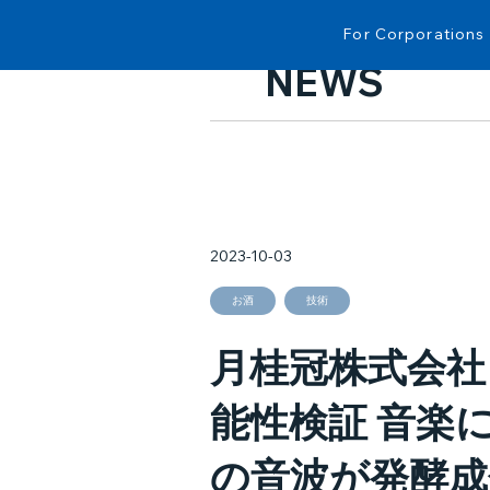
For Corporations
NEWS
2023-10-03
お酒
技術
月桂冠株式会社
能性検証 音楽
の音波が発酵成