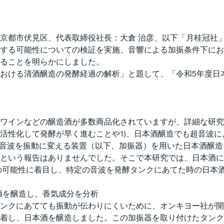
京都市伏見区、代表取締役社長：大倉 治彦、以下「月桂冠社
する可能性についての検証を実施、音響による加振条件下にお
ることを明らかにしました。
おける清酒醸造の発酵経過の解析」と題して、「令和5年度日本醸
ワインなどの醸造酒が多数商品化されていますが、詳細な研究
活性化して発酵が早く進むことや1)、日本酒醸造でも超音波
る音波を振動に変える装置（以下、加振器）を用いた日本酒醸
という報告はありませんでした。そこで本研究では、日本酒に
の可能性に着目し、特定の音波を発酵タンクにあてた時の日本
酒を醸造し、香気成分を分析
ンクにあてても振動が伝わりにくいために、オンキヨー社が開
着し、日本酒を醸造しました。この加振器を取り付けたタンク