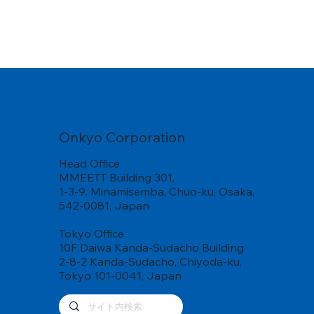
Onkyo Corporation
Head Office
MMEETT Building 301,
1-3-9, Minamisemba, Chuo-ku, Osaka,
542-0081, Japan
Tokyo Office
10F Daiwa Kanda-Sudacho Building
2-8-2 Kanda-Sudacho, Chiyoda-ku,
Tokyo 101-0041, Japan