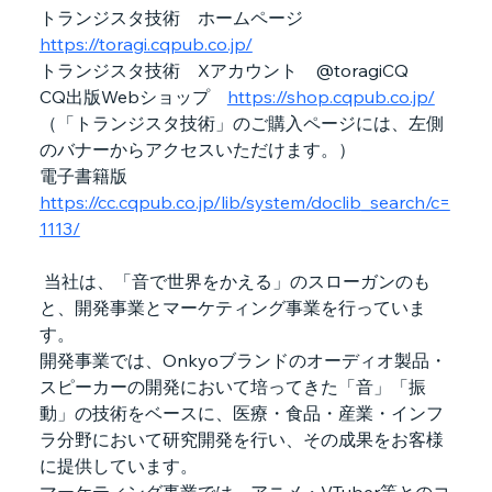
トランジスタ技術　ホームページ　
https://toragi.cqpub.co.jp/
トランジスタ技術　Xアカウント　@toragiCQ
CQ出版Webショップ　
https://shop.cqpub.co.jp/
（「トランジスタ技術」のご購入ページには、左側
のバナーからアクセスいただけます。）
電子書籍版　
https://cc.cqpub.co.jp/lib/system/doclib_search/c=
1113/
 当社は、「音で世界をかえる」のスローガンのも
と、開発事業とマーケティング事業を行っていま
す。
開発事業では、Onkyoブランドのオーディオ製品・
スピーカーの開発において培ってきた「音」「振
動」の技術をベースに、医療・食品・産業・インフ
ラ分野において研究開発を行い、その成果をお客様
に提供しています。
マーケティング事業では、アニメ・VTuber等とのコ