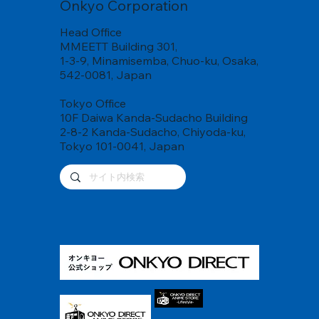
Onkyo Corporation
Head Office
MMEETT Building 301,
日本酒
日本酒
芋焼酎
日本酒
日本酒
日本酒
発泡酒
日本酒
日本酒
日本酒
日本酒
日本酒
発泡酒
日本酒
発泡酒
1-3-9, Minamisemba, Chuo-ku, Osaka,
542-0081, Japan
山丹正宗 STRADIVARIUS BREW
大納川天花 音響加振酒 純米吟醸生原酒
京都限定 『紫芋焼酎 かんこはやし 祇園ばや
飛騨杜氏 誠治の魂唄（うた）～醸造家の魂が宿
聚楽第 京乃響 2025 音楽振動熟成
山丹正宗 Jazz Brew Live!
ホ。BEER そして今日
歓喜光 純米原酒 「第９」音楽振動熟成
音彩酒 "結音"
北雪 純米大吟醸
勲碧辛口純米 夢吟香｢加振酒｣
勲碧辛口純米 夢吟香｢加振酒｣無濾過生原酒
ホ。BEER 大問題
蒼天伝 純米大吟醸 音響加振酒 蒼の音（BLUE
『スタンドマイヒーローズ』音楽加振熟成クラフ
し加振醸造』
る酒～ 音楽振動熟成酒
NO OTO）
トビール
Tokyo Office
10F Daiwa Kanda-Sudacho Building
2-8-2 Kanda-Sudacho, Chiyoda-ku,
Tokyo 101-0041, Japan