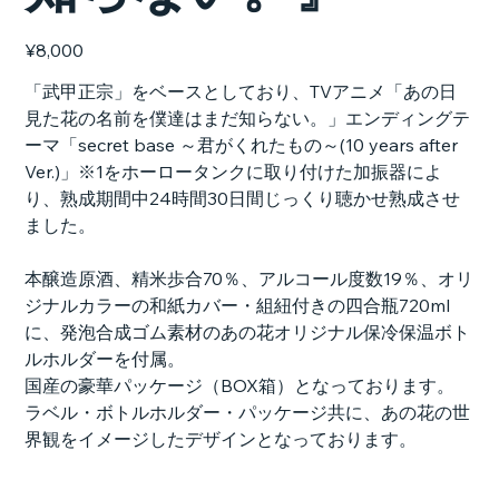
Price
¥8,000
「武甲正宗」をベースとしており、TVアニメ「あの日
見た花の名前を僕達はまだ知らない。」エンディングテ
ーマ「secret base ～君がくれたもの～(10 years after
Ver.)」※1をホーロータンクに取り付けた加振器によ
り、熟成期間中24時間30日間じっくり聴かせ熟成させ
ました。
本醸造原酒、精米歩合70％、アルコール度数19％、オリ
ジナルカラーの和紙カバー・組紐付きの四合瓶720ml
に、発泡合成ゴム素材のあの花オリジナル保冷保温ボト
ルホルダーを付属。
国産の豪華パッケージ（BOX箱）となっております。
ラベル・ボトルホルダー・パッケージ共に、あの花の世
界観をイメージしたデザインとなっております。