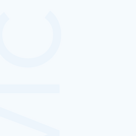
音響バイオ
交通量調査オトトルクン
Onkyo IVR
文字起こしサービス
ヘルスケア・医療系
Onkyo SPEECH
Onkyo ear