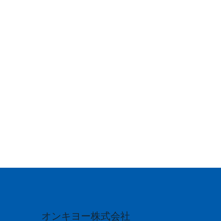
会を豊かにする
わたしたちは、すべての音は人々の暮らしを豊かに
出来ると確信しています。 音が持つ自然の力、振動
が教えてくれること、音が助けてくれること、 すべ
ての素材のポテンシャルを最大限に引き出し、 深い
喜びと感動をあたえる価値づくりを目指していま
す。 様々な分野に挑戦し、新しい未来を創り上げる
意欲と情熱をお持ちの方を歓迎します。
view all
オンキヨー株式会社