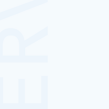
家庭やアウトドアで音楽を楽しめるあらゆるオーデ
ィオ関連製品をはじめ、高精度な補聴器やIEM、加
振酒などの音楽食品などの新分野にも積極的に進出
しています。
補聴器
カスタムIEM
音アニ1号店