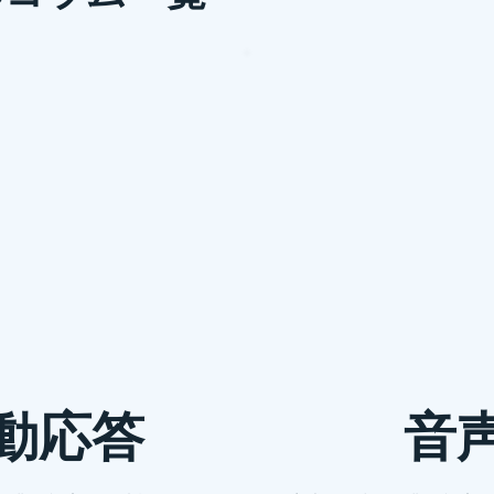
作成メソッド 議事録作成の重要性とツール選び
だけでなく、その会議がどんな目的で開かれどのような判断に至ったのかを後から
動応答
音