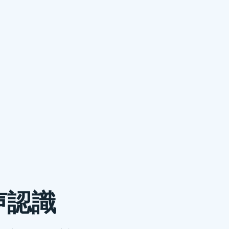
今ビジネスを
誰でも理解できるようにするための大切な資料です。
「電話代行サービス
声認識