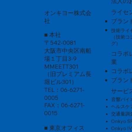
法人の
ライセ
オンキヨー株式会
社
ブラン
技術ライ
■ 本社
（技術コ
〒542-0081
グ）
大阪市中央区南船
コラボ
場１丁目3-9
業
MMEETT301
コラボ
（旧プレミアム長
ブラン
堀ビル301）
TEL：06-6271-
サービ
0005
音響バイ
FAX：06-6271-
ヘルスケ
0015
交通量調
Onkyo S
■ 東京オフィス
Onkyo I