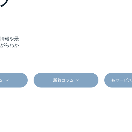
ラ
情報や最
がらわか
ム
新着コラム
各サービス