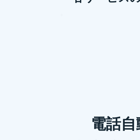
会議の成果を最大化する議事録
議事録は会議で交わされた内容を正確に記録する
電話自