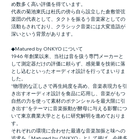
め数多く高い評価を得ています。
代表の菊池東氏は杜氏の傍ら自ら設立した倉敷管弦
楽団の代表として、タクトを振るう音楽家としての
活動もされており、クラシック音楽には大変造詣が
深いという背景があります。
◆Matured by ONKYO について
1946 年創業以来、当社は音を扱う専門メーカーと
して測定器だけの評価に頼らず、感覚量を技術に落
とし込むといったオーディオ設計を行ってまいりま
した。
“物理的な正しさで再生純度を高め、音楽表現力を引
き出すオーディオ設計を食品に応用し、音楽がもつ
自然の力を使って素材のポテンシャルを最大限に引
き出す”をテーマに音楽振動が酵母に与える影響につ
いて東京農業大学とともに研究解明を進めておりま
す。
それぞれの環境に合わせた最適な音楽加振と味への
追求を「Matured by ONKYO」として掲げ、今後多