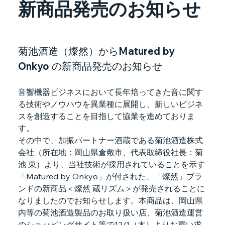
新商品発売のお知らせ
菊池酒造（燦然）からMatured by 
Onkyo の新商品発売のお知らせ
音響機器ビジネスにおいて長年培ってきた音に関す
る技術やノウハウを異業種に展開し、新しいビジネ
スを創造することを目指して協業を進めておりま
す。
その中で、加振パートナー酒蔵である菊池酒造株式
会社（所在地：岡山県倉敷市、代表取締役社長：菊
池 東）より、当社技術が採用されていることを示す
「Matured by Onkyo」が付された、「燦然」ブラ
ンドの新商品＜燦然 蔵リズム＞が発売されることに
なりましたのでお知らせします。本商品は、岡山県
内等の菊池酒造製品のお取り扱い店、菊池酒造運営
のショッピングサイト等で12/1（木）よりお買い求