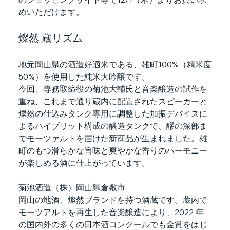
めいただけます。
燦然 蔵リズム
地元岡山県の酒造好適米である、雄町100%（精米度
50%）を使用した純米大吟醸です。
今回、専務取締役の菊池大輔氏と音楽醸造の試作を
重ね、これまで通り蔵内に配置されたスピーカーと
燦然の仕込みタンク専用に調整した加振デバイスに
よるハイブリット構成の醸造タンクで、醪の深部ま
でモーツァルトを届けた新商品が生まれました。雄
町のもつ滑らかな旨味と爽やかな香りのハーモニー
が楽しめる酒に仕上がっています。
菊池酒造（株）岡山県倉敷市
岡山の地酒、燦然ブランドを持つ酒蔵です。蔵内で
モーツアルトを再生した音楽醸造により、2022 年
の国内外の多くの日本酒コンクールでも金賞をはじ