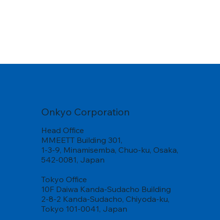
Onkyo Corporation
Head Office
MMEETT Building 301,
1-3-9, Minamisemba, Chuo-ku, Osaka,
542-0081, Japan
Tokyo Office
10F Daiwa Kanda-Sudacho Building
2-8-2 Kanda-Sudacho, Chiyoda-ku,
Tokyo 101-0041, Japan