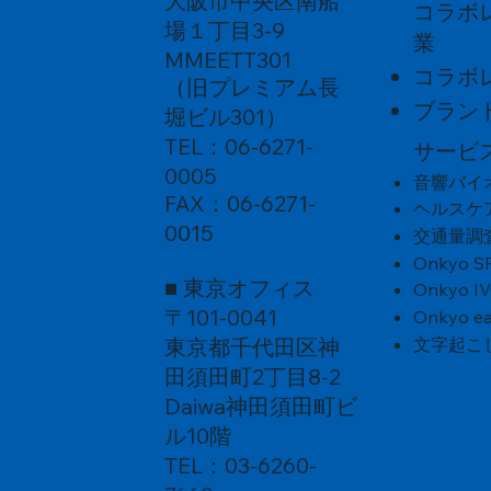
大阪市中央区南船
コラボ
場１丁目3-9
業
MMEETT301
コラボ
（旧プレミアム長
ブラン
堀ビル301）
TEL：06-6271-
サービ
0005
音響バイ
FAX：06-6271-
ヘルスケ
0015
交通量調
Onkyo S
■ 東京オフィス
Onkyo I
〒101-0041
Onkyo ea
東京都千代田区神
文字起こ
田須田町2丁目8-2
Daiwa神田須田町ビ
ル10階
TEL：03-6260-