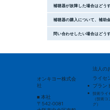
補聴器が故障した場合はどう
補聴器の購入について、補助
問い合わせしたい場合はどう
法人の
ライセ
オンキヨー株式会
社
ブラン
技術ライ
■ 本社
（技術コ
〒542-0081
グ）