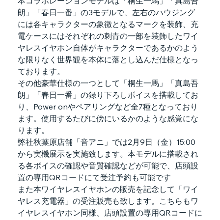
本コラボレーションモデルは「桐生一馬」「真島吾
朗」「春日一番」の3モデルで、左右のハウジング
には各キャラクターの象徴となるマークを装飾、充
電ケースにはそれぞれの刺青の一部を装飾したワイ
ヤレスイヤホン自体がキャラクターであるかのよう
な限りなく世界観を本体に落とし込んだ仕様となっ
ております。
その他豪華仕様の一つとして「桐生一馬」「真島吾
朗」「春日一番」の録り下ろしボイスを搭載してお
り、Power onやペアリングなど全7種となっており
ます。使用するたびに傍にいるかのような感覚にな
ります。
弊社秋葉原店舗「音アニ」では2月9日（金）15:00
から実機展示を実施致します。本モデルに搭載され
る各ボイスの確認や音質確認などが可能で、店頭設
置の専用QRコードにて受注予約も可能です
また本ワイヤレスイヤホンの販売を記念して「ワイ
ヤレス充電器」の受注販売も致します。こちらもワ
イヤレスイヤホン同様、店頭設置の専用QRコードに