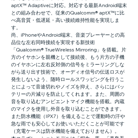
aptX™ Adaptiveに対応。対応する最新Android端末
との組み合わせで、従来のQualcomm® aptX™に比
べ高音質・低遅延・高い接続維持性能を実現しま
す。
尚、iPhoneやAndroid端末、音楽プレーヤーとの高
品位な左右同時接続を実現する新技術
「Qualcomm® TrueWireless Mirroring」を搭載。片
方のイヤホンを親機として接続後、もう片方の子機
のイヤホンに左右反対側の信号をミラーリングしな
がら送り出す技術で、オーディオ信号の伝送ロスが
発生しないよう、随時ロールスワッピングを行うこ
とによって音途切れやノイズを抑え、さらにはバッ
テリーの片減りを防止してくれます。また、周囲の
音を取り込むアンビエントマイク機能を搭載。内蔵
のマイクを使用し外音を取り込むことができます。
また防水機能（IPX7）を備えることで運動時の汗や
急な雨でも安心してお使いいただくことが可能です
（充電ケースは防水機能を備えておりません）。