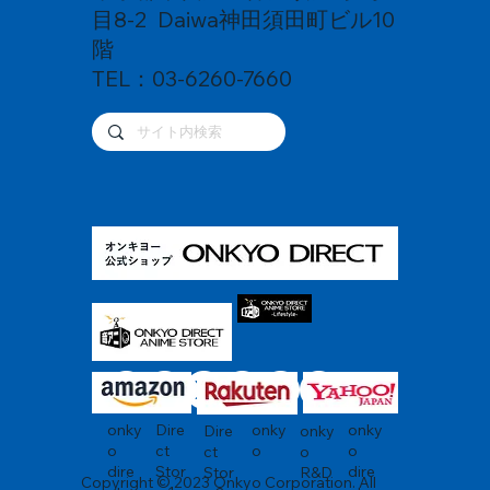
目8-2 Daiwa神田須田町ビル10
階
TEL：03-6260-7660
onky
Dire
onky
onky
Dire
onky
o
ct
o
o
ct
o
dire
Stor
dire
Stor
R&D
Copyright © 2023 Onkyo Corporation. All