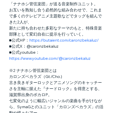
「ナナホシ管弦楽団」が送る音楽制作ユニット。
お互いを熟知し合う必然的な組み合わせで、これま
で多くのテレビアニメ主題歌などでタッグを組んで
きた2人が、
新たに持ち合わせた多彩なテーマのもと、特殊音楽
部隊として変幻自在に提示を行っていく。
■公式HP：
https://butaient.com/caronzbekaluz/
■公式X：@caronzbekaluz
■公式youtube：
https://www.youtube.com/@caronzbekaluz
※2 ナナホシ管弦楽団とは
カロンズベカラズ（Gt./Cho.)
古き良きギターロックとアニメソングのキャッチー
さを主軸に据えた『ナードロック』を得意とする、
滋賀県出身のボカロP。
七変化のように幅広いジャンルの楽曲を手がけなが
ら、SymaGとのユニット「カロンズベカラズ」の活
動や様々なアー