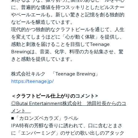
に、普遍的な価値を持つスッキリとしたピルスナー
やペールエールも。新しい驚きと記憶を創る独創的
なビールを醸造しています。
現代的かつ独創的なクラフトビールを通じて、人生
を変えてしまうほどに「心が動く体験」を提供し、
感動と刺激を届けることを目指してTeenage 
Brewingは、音楽、化学、料理の力を結集させ、驚
きと感動を提供しています。
株式会社キルク　「Teenage Brewing」　
https://teenage.jp/
＜
クラフトビール仕上がりの
コメント>
◎Butai Entertainment株式会社　池田社長からのコ
メント　
■「カロンズベカラズ」ラベル 　
IPA特有の芳醇な香りに誘われて、口に含むとまさ
に「エンバーミング」のサビの歌い出しのアタック