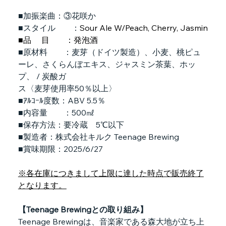
■加振楽曲：③花咲か
■スタイル　　：
Sour Ale W/Peach, Cherry, Jasmin
■品　 目　　：発泡酒
■原材料　　：麦芽（ドイツ製造）、小麦、桃ピュ
ーレ、さくらんぼエキス、ジャスミン茶葉、ホッ
プ、 / 炭酸ガ
ス〈麦芽使用率50％以上〉
■ｱﾙｺｰﾙ度数：ABV 5.5％
■内容量　　：500㎖
■保存方法：要冷蔵　5℃以下
■製造者：株式会社キルク Teenage Brewing
■賞味期限：2025/6/27
※各在庫につきまして上限に達した時点で販売終了
となります。
【Teenage Brewingとの取り組み】
Teenage Brewingは、音楽家である森大地が立ち上