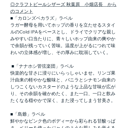
◎クラフトビールシザーズ 秋葉原　小畑店長　から
のコメント
■「カロンズベカラズ」ラベル
ラガー酵母を用いてホップの香りを立たせるスタイ
ルのCold IPAをベースとし、ドライでクリアな親し
みやすい口当たりに、青々しいホップ由来の爽やか
で余韻が残っていく苦味。温度が上がるにつれて味
わいの立体感が増し、その厚みに耽溺していく。
 ■「ナナホシ管弦楽団」ラベル
快楽的な甘さに浸りにいらっしゃいませ。リンゴ果
汁由来の軽やかな酸味と、バニラとシナモン由来の
しつこくないカスタードのような上品な甘味が広が
り、その余韻を確かめたく、また一口、一口と飲み
たくなる穏やかで深く、また浸ってしまう甘美さ。
■「島爺」ラベル
鮮やかなピンク色のボディーから彩られる甘酸っぱ
さ。ベリーを使ったジャムのような親しみを覚える