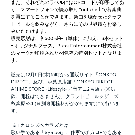
また、それぞれのラベルにはQRコードが印字してあ
り、スマートフォンで読み取りYoutube上で各楽曲
を再生することができます。楽曲を聴かせたクラフ
トビールを飲みながら、さらにその世界観をお楽し
みいただけます。
販売形態は、各500㎖缶（単体）に加え、3本セット
+オリジナルグラス、Butai Entertainment株式会社
のマークが印刷された梱包箱の特別セットとなりま
す。
販売は12月5日(木)15時から通販サイト「ONKYO 
DIRECT」及び、秋葉原店舗「ONKYO DIRECT 
ANIME STORE -Lifestyle-／音アニ2号店」(※試
飲、開栓はできません)、クラフトビールシザーズ　
秋葉原※4 (※別途開栓料がかかります)にて行いま
す。
 ※1 カロンズベカラズとは
歌い手である「SymaG」、作家でボカロPでもある