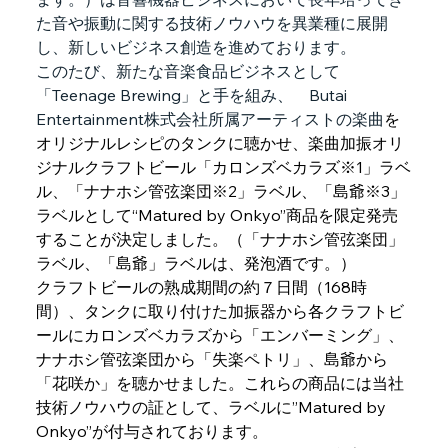
た音や振動に関する技術ノウハウを異業種に展開
し、新しいビジネス創造を進めております。
このたび、新たな音楽食品ビジネスとして
「Teenage Brewing」と手を組み、　Butai 
Entertainment株式会社所属アーティストの楽曲
を
オリジナルレシピのタンクに聴かせ、楽曲加振オリ
ジナルクラフトビール「カロンズベカラズ※1」ラベ
ル、「ナナホシ管弦楽団※2」ラベル、「島爺※3」
ラベルとして“Matured by Onkyo”商品を限定発売
することが決定しました。（「ナナホシ管弦楽団」
ラベル、「島爺」ラベルは、発泡酒です。）
クラフトビールの熟成期間の約７日間（168時
間）、タンクに取り付けた加振器から各クラフトビ
ールにカロンズベカラズから「エンバーミング」、
ナナホシ管弦楽団から「失楽ペトリ」、島爺から
「花咲か」を聴かせました。これらの商品には当社
技術ノウハウの証として、ラベルに”Matured by 
Onkyo”が付与されております。