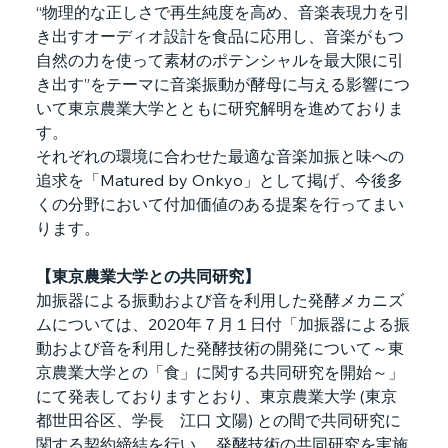
“物理的な正しさで再生純度を高め、音楽表現力を引
き出すオーディオ設計を食品に応用し、音楽がもつ
自然の力を使って素材のポテンシャルを最大限に引
き出す”をテーマに音楽振動が酵母に与える影響につ
いて東京農業大学とともに研究解明を進めておりま
す。
それぞれの環境に合わせた最適な音楽加振と味への
追求を「Matured by Onkyo」として掲げ、今後多
くの分野において付加価値のある提案を行ってまい
ります。
【東京農業大学との共同研究】
加振器による振動および音を利用した発酵メカニズ
ムについては、2020年７月１日付「加振器による振
動および音を利用した発酵技術の開発について～東
京農業大学との「食」に関する共同研究を開始～」
にて発表しておりますとおり、東京農業大学 (東京
都世田谷区、学長　江口 文陽) との間で共同研究に
関する契約締結を行い、 発酵技術の共同研究を実施