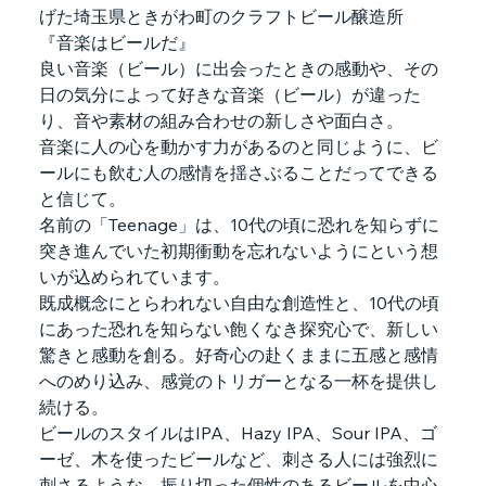
げた埼玉県ときがわ町のクラフトビール醸造所
『音楽はビールだ』
良い音楽（ビール）に出会ったときの感動や、その
日の気分によって好きな音楽（ビール）が違った
り、音や素材の組み合わせの新しさや面白さ。
音楽に人の心を動かす力があるのと同じように、ビ
ールにも飲む人の感情を揺さぶることだってできる
と信じて。
名前の「Teenage」は、10代の頃に恐れを知らずに
突き進んでいた初期衝動を忘れないようにという想
いが込められています。
既成概念にとらわれない自由な創造性と、10代の頃
にあった恐れを知らない飽くなき探究心で、新しい
驚きと感動を創る。好奇心の赴くままに五感と感情
へのめり込み、感覚のトリガーとなる一杯を提供し
続ける。
ビールのスタイルはIPA、Hazy IPA、Sour IPA、ゴ
ーゼ、木を使ったビールなど、刺さる人には強烈に
刺さるような、振り切った個性のあるビールを中心