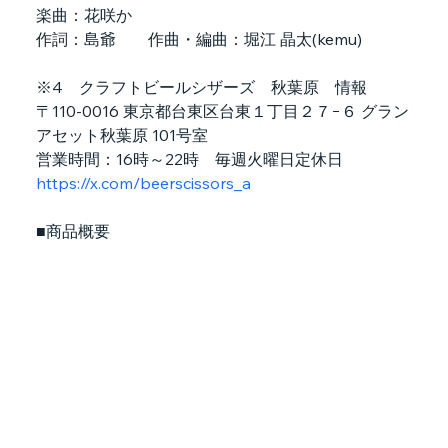
楽曲：花咲か
作詞：島爺　　作曲・編曲：堀江 晶太(kemu)
※4　クラフトビールシザーズ　秋葉原　情報
〒110-0016 東京都台東区台東１丁目２７−６ グラン
アセット秋葉原 101号室
営業時間：16時～22時　毎週火曜日定休日　
https://x.com/beerscissors_a
■商品概要