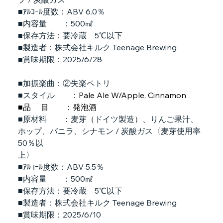
■ｱﾙｺｰﾙ度数：ABV 6.0％
■内容量　　：500㎖
■保存方法：要冷蔵　5℃以下
■製造者：株式会社キルク Teenage Brewing
■賞味期限：2025/6/28
■加振楽曲：②失楽ペトリ
■スタイル　　：
Pale Ale W/Apple, Cinnamon
■品　 目　　：発泡酒
■原材料　　：麦芽（ドイツ製造）、りんご果汁、
ホップ、バニラ、シナモン / 炭酸ガス〈麦芽使用率
50％以
上〉
■ｱﾙｺｰﾙ度数：ABV 5.5％
■内容量　　：500㎖
■保存方法：要冷蔵　5℃以下
■製造者：株式会社キルク Teenage Brewing
■賞味期限：2025/6/10