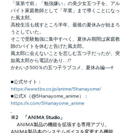
「落第寸前」「勉強嫌い」の美少女五つ子を、アル
バイト家庭教師として「卒業」まで導くことになっ
た風太郎。
高校生活も残すところ半年、最後の夏休みが始まろ
うとしていた。
そこで受験勉強に集中すべく、夏休み期間は家庭教
師のバイトを休むと告げた風太郎。
風太郎に会えないことを悲しむ五つ子だったが、突
如風太郎から電話があり…!?
かわいさ500％の五つ子ラブコメ、夏休み編──!!
■公式サイト：
https://www.tbs.co.jp/anime/5hanayome/
■公式X（@5Hanayome_anime）：
https://x.com/5Hanayome_anime
※2　「ANIMA Studio」
 ANIMA製品の機能を拡張する専用アプリ。
ANIMA製品本のシステムボイスを変更する機能