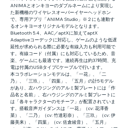
ANIMAとオンキヨーのダブルネームにより実現し
た新機種のワイヤレスオーバーイヤーヘッドホン
で、専用アプリ「ANIMA Studio」※２にも連動す
るオンキヨーオリジナルモデルとなります。
Bluetooth 5.4、AAC／aptXに加えてaptX 
Adaptiveコーデックに対応し、ゲームのような低遅
延性が求められる際に必要な有線入力も利用可能で
す。有線コード（付属）にも対応しているため、音
楽、ゲームにも最適です。連続再生は約37時間、充
電は付属のUSBタイプCケーブルで行います。
本コラボレーションモデルは、「一花」、「二
乃」、「三玖」、「四葉」、「五月」の計5モデル
があり、左ハウジングのアルミ製プレートには「作
品名と名前」、右ハウジングのアルミ製プレートに
は「各キャラクターのモチーフ」が配置されていま
す。搭載音声ガイダンスは「一花」（cv: 花澤香
菜）、「二乃」（cv: 竹達彩奈）、「三玖」（cv: 伊
藤美来）、「四葉」（cv: 佐倉綾音）、「五月」