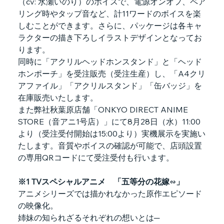
（cv: 水瀬いのり）のボイスで、電源オンオフ、ペア
リング時やタップ音など、計11ワードのボイスを楽
しむことができます。さらに、パッケージは各キャ
ラクターの描き下ろしイラストデザインとなってお
ります。
同時に「アクリルヘッドホンスタンド」と「ヘッド
ホンポーチ」を受注販売（受注生産）し、「A4クリ
アファイル」「アクリルスタンド」「缶バッジ」を
在庫販売いたします。
また弊社秋葉原店舗「ONKYO DIRECT ANIME 
STORE（音アニ1号店）」にて8月28日（水）11:00
より（受注受付開始は15:00より）実機展示を実施い
たします。音質やボイスの確認が可能で、店頭設置
の専用QRコードにて受注受付も行います。
※1 TVスペシャルアニメ　「五等分の花嫁∽」
アニメシリーズでは描かれなかった原作エピソード
の映像化。
姉妹の知られざるそれぞれの想いとは─