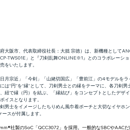
府大阪市、代表取締役社長：大朏 宗徳）は、新機種としてAN
-TWS01E」と『刀剣乱舞ONLINE※1』とのコラボレーショ
売をいたします。
日月宗近」「今剣」「山姥切国広」「豊前江」の4モデルをラ
には“円”を“縁”として、刀剣男士との縁をテーマに、各刀剣
、紐で縁（円）を結ぶ、「縁結び」をコンセプトとしたデザイ
ボイスとなります。
剣男士をイメージしたちりめん風巾着ポーチと大切なイヤホン
トケースが付属します。
lcomｍ®社製のSoC「QCC3072」を採用。一般的なSBCやA