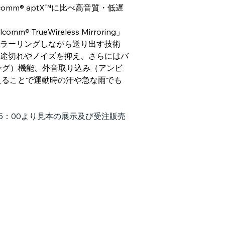
lcomm® aptX™に比べ高音質・低遅
rueWireless Mirroring」
ラーリングしながら送り出す技術
途切れやノイズを抑え、さらにはバ
ング）機能、外音取り込み（アンビ
えることで運動時の汗や急な雨でも
（金）15：00より見本の展示及び受注販売