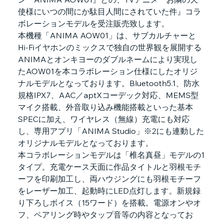
使様にいつの間にか駄目人間にされていた件』コラ
ボレーションモデルを受注販売致します。
本機種「ANIMA AOW01」は、サブカルチャーと
Hi-Fiイヤホンのミックスで独自の世界観を展開する
ANIMAとオンキヨーのダブルネームにより実現し
たAOW01を本コラボレーション仕様にしたオリジ
ナルモデルとなっております。Bluetooth5.1、防水
規格IPX7、AAC／aptXコーデック対応、MEMS型
マイク搭載、外音取り込み機能搭載といった基本
SPECに加え、ワイヤレス（無線）充電にも対応
し、専用アプリ「ANIMA Studio」※2にも連動した
オリジナルモデルとなっております。
本コラボレーションモデルは「椎名真昼」モデルの1
タイプ。充電ケース天面に作品タイトルと羽根モチ
ーフを印刷加工し、両ハウジングにも羽根モチーフ
をレーザー加工、起動時にLED点灯します。新規録
り下ろしボイス（15ワード）を搭載。電源オンやオ
フ、ペアリング時やタップ音等の内容となってお