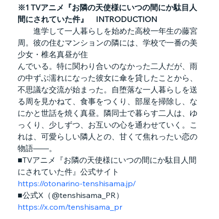
※1 TVアニメ『お隣の天使様にいつの間にか駄目人
間にされていた件』　INTRODUCTION
進学して一人暮らしを始めた高校一年生の藤宮 
周。彼の住むマンションの隣には、学校で一番の美
少女・椎名真昼が住
んでいる。特に関わり合いのなかった二人だが、雨
の中ずぶ濡れになった彼女に傘を貸したことから、
不思議な交流が始まった。自堕落な一人暮らしを送
る周を見かねて、食事をつくり、部屋を掃除し、な
にかと世話を焼く真昼。隣同士で暮らす二人は、ゆ
っくり、少しずつ、お互いの心を通わせていく。こ
れは、可愛らしい隣人との、甘くて焦れったい恋の
物語――。
■TVアニメ『お隣の天使様にいつの間にか駄目人間
にされていた件』公式サイト
https://otonarino-tenshisama.jp/
■公式X（@tenshisama_PR）
https://x.com/tenshisama_pr