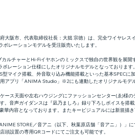
大阪市、代表取締役社長：大朏 宗徳）は、完全ワイヤレスイヤホ
のコラボレーションモデルを受注販売いたします。
サブカルチャーとHi-Fiイヤホンのミックスで独自の世界観を展
ボレーション仕様にしたオリジナルモデルとなっております。Bluet
EMS型マイク搭載、外音取り込み機能搭載といった基本SPEC
アプリ「ANIMA Studio」※2にも連動したオリジナルモ
ケース天面や左右ハウジングにファッションセンター(ゑ)様の
ます。音声ガイダンスは『凪乃ましろ』録り下ろしボイスを搭
の豪華内容となっております。またキービジュアルには新規描
T ANIME STORE／音アニ（以下、秋葉原店舗「音アニ」）」に
店頭設置の専用QRコードにてご注文も可能です。