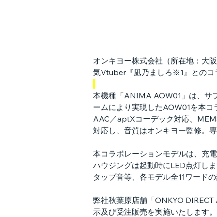
オンキヨー株式会社（所在地：大阪府
気Vtuber『凪乃ましろ※1』と
本機種「ANIMA AOW01」は、
ームにより実現したAOW01を本コラ
AAC／aptXコーデック対応、M
対応し、音質はオンキヨー監修。専用
本コラボレーションモデルは、充電
ハウジングは起動時にLED点灯し
タップ音等、各モデル全11ワード
弊社秋葉原店舗「ONKYO DIREC
示及び受注販売を実施いたします。