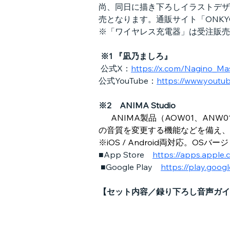
尚、同日に描き下ろしイラストデザ
売となります。通販サイト「ONKY
※「ワイヤレス充電器」は受注販売
※1 『凪乃ましろ』
 公式X：
https://x.com/Nagino_Ma
公式YouTube：
https://www.yout
※2　ANIMA Studio
 ANIMA製品（AOW01、A
の音質を変更する機能などを備え、
※iOS / Android両対応。OSバージョ
■App Store　
https://apps.apple
■Google Play　
https://play.goog
【セット内容／録り下ろし音声ガイ