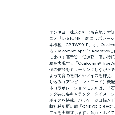
オンキヨー株式会社（所在地：大阪府
ニメ『Dr.STONE』
コラボレーシ
※1
本機種「CP-TWS01E」は、Qua
るQualcomm® aptX™ Adap
に比べて高音質・低遅延・高い接続維
続を実現する「Qualcomm® Tru
側の信号をミラーリングしながら送
よって音の途切れやノイズを抑え、
り込み（アンビエントモード）機能
本コラボレーションモデルは、「石
ング共に各キャラクターをイメージ
ボイスを搭載。パッケージは描き下
弊社秋葉原店舗「ONKYO DIRECT
展示を実施致します。音質・ボイス