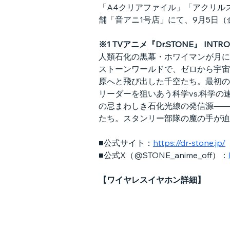
「A4クリアファイル」「アクリルス
舗「音アニ1号店」にて、9月5日（金
※1 TVアニメ『Dr.STONE』 INTR
人類石化の黒幕・ホワイマンが月に
ストーンワールドで、ゼロから宇宙
原へと飛び出した千空たち。最初の
リーダーを狙いあう科学vs.科学
の忌まわしき石化光線の発信源――
たち。スタンリー部隊の魔の手が迫
■公式サイト：
https://dr-stone.jp/
■公式X（@STONE_anime_off）：
【ワイヤレスイヤホン詳細】