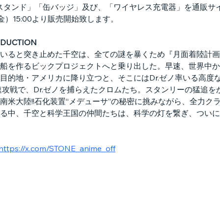
タンド」「缶バッジ」及び、「ワイヤレス充電器」を通販サイト「
）15:00より販売開始致します。
ODUCTION
いると突き止めた千空は、全ての謎を暴くため『月面着陸計画
船を作るビックプロジェクトへと乗り出した。早速、世界中か
目的地・アメリカに降り立つと、そこにはDr.ゼノ率いる高度
の速攻戦で、Dr.ゼノを捕らえたクロムたち。スタンリーの猛追
南米大陸!!石化装置“メデューサ”の秘密に挑みながら、全力ク
る中、千空と科学王国の仲間たちは、科学の灯を繋ぎ、ついにメ
https://x.com/STONE_anime_off