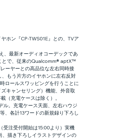
ン『CP-TWS01E』との、TVア
ACに加え、最新オーディオコーデックであ
とで、従来のQualcomm® aptX™
楽プレーヤーとの高品位な左右同時接
して接続し、もう片方のイヤホンに左右反対
時ロールスワッピングを行うことに
イズキャンセリング）機能、外音取
搭載（充電ケースは除く）。
デル。充電ケース天面、左右ハウジ
等、各計13ワードの新規録り下ろし
より（受注受付開始は15:00より）実機
尚、描き下ろしイラストデザインの