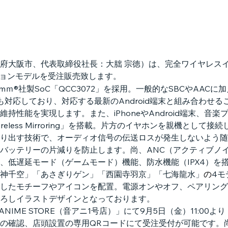
大阪市、代表取締役社長：大朏 宗徳）は、完全ワイヤレスイヤホ
ョンモデルを受注販売致します。
lcomｍ®社製SoC「QCC3072」を採用。一般的なSBCやA
tiveにも対応しており、対応する最新のAndroid端末と組み合わせるこ
持性能を実現します。また、iPhoneやAndroid端末、音
eWireless Mirroring」を搭載。片方のイヤホンを親機と
り出す技術で、オーディオ信号の伝送ロスが発生しないよう随
バッテリーの片減りを防止します。尚、ANC（アクティブノ
、低遅延モード（ゲームモード）機能、防水機能（IPX4）を
神千空」「あさぎりゲン」「西園寺羽京」「七海龍水」
の
4モ
したモチーフやアイコンを配置。電源オンやオフ、ペアリング
ろしイラストデザインとなっております。
 ANIME STORE（音アニ1号店）」にて9月5日（金）11:00
の確認、店頭設置の専用QRコードにて受注受付が可能です。