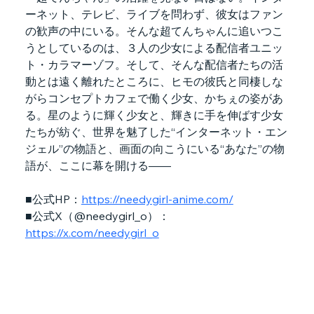
ーネット、テレビ、ライブを問わず、彼女はファン
の歓声の中にいる。そんな超てんちゃんに追いつこ
うとしているのは、３人の少女による配信者ユニッ
ト・カラマーゾフ。そして、そんな配信者たちの活
動とは遠く離れたところに、ヒモの彼氏と同棲しな
がらコンセプトカフェで働く少女、かちぇの姿があ
る。星のように輝く少女と、輝きに手を伸ばす少女
たちが紡ぐ、世界を魅了した“インターネット・エン
ジェル”の物語と、画面の向こうにいる“あなた”の物
語が、ここに幕を開ける――
■公式HP：
https://needygirl-anime.com/
■公式X（@needygirl_o）：
https://x.com/needygirl_o