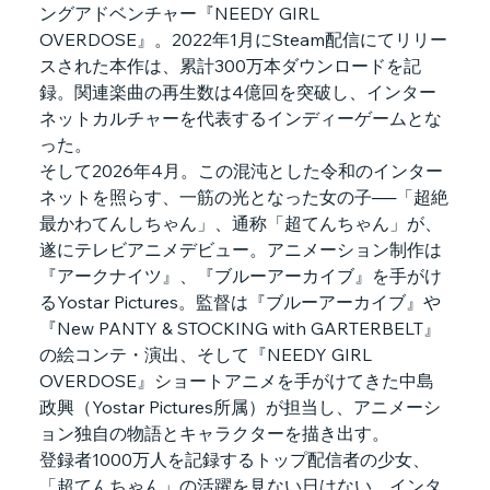
ングアドベンチャー『NEEDY GIRL 
OVERDOSE』。2022年1月にSteam配信にてリリー
スされた本作は、累計300万本ダウンロードを記
録。関連楽曲の再生数は4億回を突破し、インター
ネットカルチャーを代表するインディーゲームとな
った。
そして2026年4月。この混沌とした令和のインター
ネットを照らす、一筋の光となった女の子──「超絶
最かわてんしちゃん」、通称「超てんちゃん」が、
遂にテレビアニメデビュー。アニメーション制作は
『アークナイツ』、『ブルーアーカイブ』を手がけ
るYostar Pictures。監督は『ブルーアーカイブ』や
『New PANTY & STOCKING with GARTERBELT』
の絵コンテ・演出、そして『NEEDY GIRL 
OVERDOSE』ショートアニメを手がけてきた中島
政興（Yostar Pictures所属）が担当し、アニメーシ
ョン独自の物語とキャラクターを描き出す。
登録者1000万人を記録するトップ配信者の少女、
「超てんちゃん」の活躍を見ない日はない。インタ