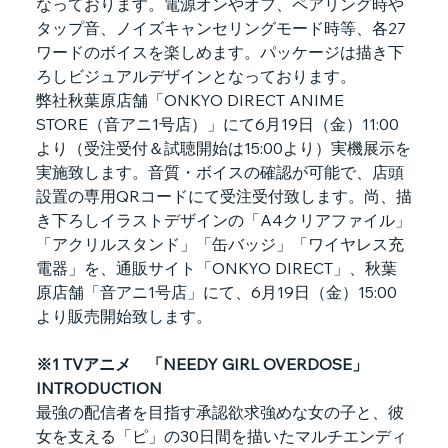
なっております。電源オンやオフ、ペアリング時や
タップ音、ノイズキャンセリングモード時等、各27
ワードのボイスを楽しめます。パッケージは描き下
ろしビジュアルデザインとなっております。
弊社秋葉原店舗「ONKYO DIRECT ANIME 
STORE（音アニ1号店）」にて6月19日（金）11:00
より（受注受付＆試聴開始は15:00より）実機展示を
実施致します。音質・ボイスの確認が可能で、店頭
設置の専用QRコードにて受注受付致します。尚、描
き下ろしイラストデザインの「A4クリアファイル」
「アクリルスタンド」「缶バッジ」「ワイヤレス充
電器」を、通販サイト「ONKYO DIRECT」、秋葉
原店舗「音アニ1号店」にて、6月19日（金）15:00
より販売開始致します。
※1 TVアニメ　「NEEDY GIRL OVERDOSE」
INTRODUCTION
最強の配信者を目指す承認欲求強めな女の子と、彼
女を支える「ピ」の30日間を描いたマルチエンディ