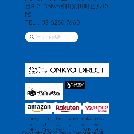
目8-2 Daiwa神田須田町ビル10
階
TEL：03-6260-7660
onky
Dire
onky
onky
Dire
onky
o
ct
o
o
ct
o
dire
Stor
dire
Stor
R&D
Copyright © 2023 Onkyo Corporation. All