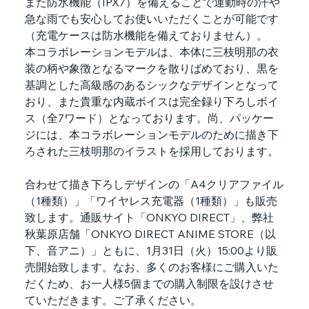
また防水機能（IPX7）を備えることで運動時の汗や
急な雨でも安心してお使いいただくことが可能です
（充電ケースは防水機能を備えておりません）。
本コラボレーションモデルは、本体に三枝明那の衣
装の柄や象徴となるマークを散りばめており、黒を
基調とした高級感のあるシックなデザインとなって
おり、また貴重な内蔵ボイスは完全録り下ろしボイ
ス（全7ワード）となっております。尚、パッケー
ジには、本コラボレーションモデルのために描き下
ろされた三枝明那のイラストを採用しております。
合わせて描き下ろしデザインの「A4クリアファイル
（1種類）」「ワイヤレス充電器（1種類）」も販売
致します。通販サイト「ONKYO DIRECT」、弊社
秋葉原店舗「ONKYO DIRECT ANIME STORE（以
下、音アニ）」ともに、1月31日（火）15:00より販
売開始致します。なお、多くのお客様にご購入いた
だくため、お一人様5個までの購入制限を設けさせ
ていただきます。ご了承ください。