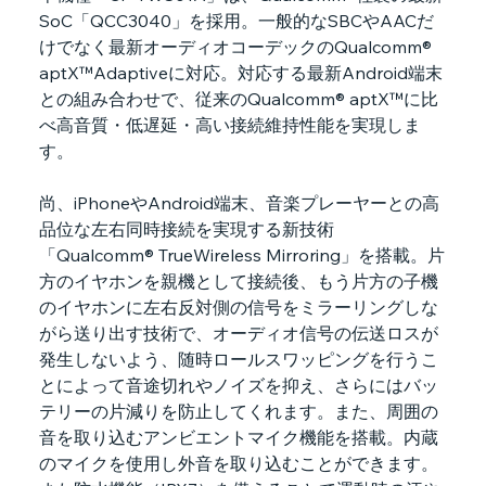
SoC「QCC3040」を採用。一般的なSBCやAACだ
けでなく最新オーディオコーデックのQualcomm® 
aptX™Adaptiveに対応。対応する最新Android端末
との組み合わせで、従来のQualcomm® aptX™に比
べ高音質・低遅延・高い接続維持性能を実現しま
す。
尚、iPhoneやAndroid端末、音楽プレーヤーとの高
品位な左右同時接続を実現する新技術
「Qualcomm® TrueWireless Mirroring」を搭載。片
方のイヤホンを親機として接続後、もう片方の子機
のイヤホンに左右反対側の信号をミラーリングしな
がら送り出す技術で、オーディオ信号の伝送ロスが
発生しないよう、随時ロールスワッピングを行うこ
とによって音途切れやノイズを抑え、さらにはバッ
テリーの片減りを防止してくれます。また、周囲の
音を取り込むアンビエントマイク機能を搭載。内蔵
のマイクを使用し外音を取り込むことができます。