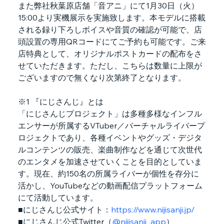
また弊社秋葉原店舗「音アニ」にて1月30日（火）
15:00より実機展示を実施致します。本モデルに搭載
される録り下ろしボイスや音質の確認が可能で、店
頭設置の専用QRコードにてご予約も可能です。ご来
店特典として、オリジナルポストカードの配布をさ
せていただきます。ただし、こちらは数量に上限が
ございますので無くなり次第終了となります。
※1 『にじさんじ』とは
「にじさんじプロジェクト」は多種多様なインフル
エンサーが所属するVTuber／バーチャルライバープ
ロジェクトであり、各種イベントやグッズ・デジタ
ルコンテンツの販売、楽曲制作などを通じて次世代
のエンタメを加速させていくことを目的としていま
す。現在、約150名の所属ライバーが個性を存分に
活かし、YouTubeなどの動画配信プラットフォーム
にて活動しています。
■にじさんじ公式サイト：
https://www.nijisanji.jp/
■にじさんじ公式Twitter（
@nijisanji_app
）