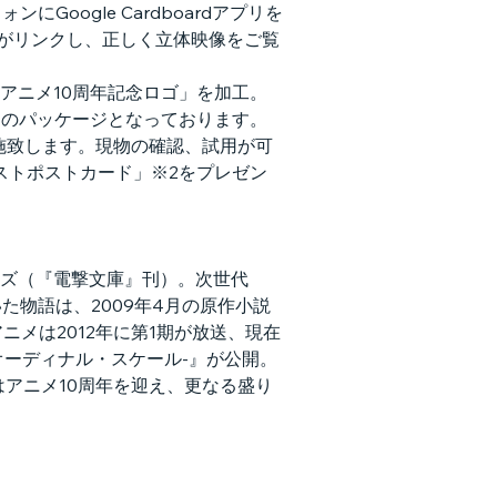
にGoogle Cardboardアプリを
様がリンクし、正しく立体映像をご覧
アニメ10周年記念ロゴ」を加工。
ンのパッケージとなっております。
を実施致します。現物の確認、試用が可
ストポストカード」※2をプレゼン
ーズ（『電撃文庫』刊）。次世代
た物語は、2009年4月の原作小説
ニメは2012年に第1期が放送、現在
-オーディナル・スケール-』が公開。
はアニメ10周年を迎え、更なる盛り