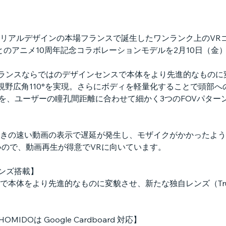
アルデザインの本場フランスで誕生したワンランク上のVRゴーグ
とのアニメ10周年記念コラボレーションモデルを2月10日（金
は、フランスならではのデザインセンスで本体をより先進的なもの
ics）による視野広角110°を実現。さらにボディを軽量化することで
ard規格を、ユーザーの瞳孔間距離に合わせて細かく3つのFOVパ
きの速い動画の表示で遅延が発生し、モザイクがかかったよう
いので、動画再生が得意でVRに向いています。
csレンズ搭載】
体をより先進的なものに変貌させ、新たな独自レンズ（True-Imm
OMIDOは Google Cardboard 対応】