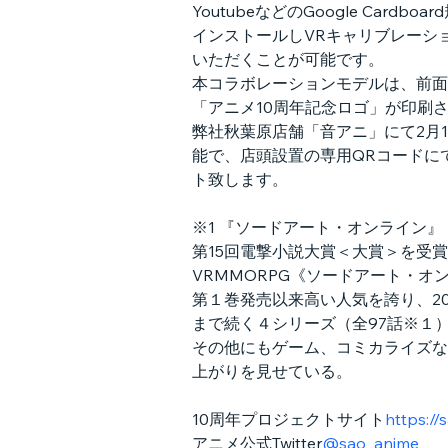
YoutubeなどのGoogle Car
インストールしVRキャリブレーシ
いただくことが可能です。
本コラボレーションモデルは、前面
「アニメ10周年記念ロゴ」が印刷
弊社秋葉原店舗「音アニ」にて2月1
能で、店頭設置の専用QRコードに
ト致します。
※1 『ソードアート・オンライン』
第15回電撃小説大賞＜大賞＞を受
VRMMORPG《ソードアート・オ
第１巻発売以来高い人気を誇り、20
まで続く４シリーズ（全97話※１）
その他にもゲーム、コミカライズな
上がりを見せている。
10周年プロジェクトサイト
https://
アニメ公式Twitter
@sao_anime