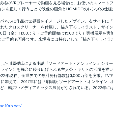
dboard規格のVRプレーヤーで動画を見る場合は、お使いのスマートフォン
ョンを正しく行うことで映像の画角とHOMIDOのレンズの仕
パネルに作品の世界観をイメージしたデザイン、右サイドに「
されたクロスクリーナーを付属し、描き下ろしイラストデザイ
0日（金）11:00より（ご予約開始は15:00より）実機展示
てご予約も可能です。来場者には特典として「描き下ろしイラ
賞した川原礫氏による小説『ソードアート・オンライン』シリ
ンライン》を舞台に繰り広げられる主人公・キリトの活躍を描い
22年現在、全世界での累計発行部数は3,000万部を突破。TVア
に加えて、2017年には『劇場版 ソードアート・オンライン 
ど、幅広いメディアミックス展開がなされている。2022年に
sao10th.net/