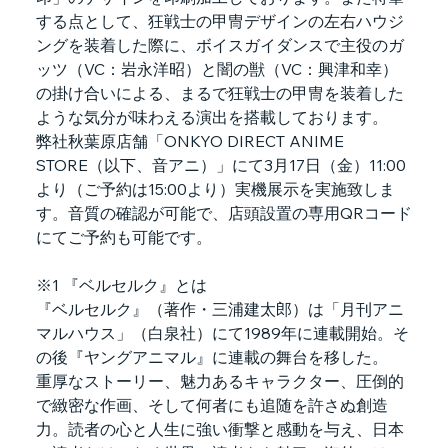
する点として、狂戦士の甲冑デザインの左右ハウジ
ングを装着した際に、ボイスガイダンスで主役のガ
ッツ（VC：岩永洋昭）と闇の獣（VC：興津和幸）
の掛け合いによる、まるで狂戦士の甲冑を装着した
ような気分が味わえる演出を搭載しております。
弊社秋葉原店舗「ONKYO DIRECT ANIME 
STORE（以下、音アニ）」にて3月17日（金）11:00
より（ご予約は15:00より）実機展示を実施致しま
す。音質の確認が可能で、店頭設置の専用QRコード
にてご予約も可能です。
※1 『ベルセルク』とは
『ベルセルク』（著作・三浦建太郎）は「月刊アニ
マルハウス」（白泉社）にて1989年に連載開始。そ
の後『ヤングアニマル』に連載の舞台を移した。
重厚なストーリー、魅力あるキャラクター、圧倒的
で緻密な作画、そして何者にも追随を許さぬ創造
力。読者の心と人生に強い衝撃と感動を与え、日本