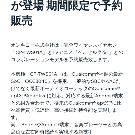
が登場 期間限定で予約
販売
オンキヨー株式会社は、完全ワイヤレスイヤホン
「CP-TWS01A」とTVアニメ『ベルセルク※1』との
コラボレーションモデルを予約販売致します。
本機種「CP-TWS01A」は、Qualcomm®社製の最新
SoC「QCC3040」を採用。一般的なSBCやAACだ
けでなく最新オーディオコーデックのQualcomm® 
aptX™Adaptiveに対応。対応する最新Android端末
との組み合わせで、従来のQualcomm® aptX™に比
べ高音質・低遅延・高い接続維持性能を実現しま
す。
尚、iPhoneやAndroid端末、音楽プレーヤーとの高
品位な左右同時接続を実現する新技術