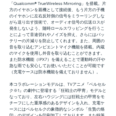
「Qualcomm® TrueWireless Mirroring」を搭載。片
方のイヤホンを親機として接続後、もう片方の子機
のイヤホンに左右反対側の信号をミラーリングしな
がら送り出す技術で、オーディオ信号の伝送ロスが
発生しないよう、随時ロールスワッピングを行うこ
とによって音途切れやノイズを抑え、さらにはバッ
テリーの片減りを防止してくれます。また、周囲の
音を取り込むアンビエントマイク機能を搭載。内蔵
のマイクを使用し外音を取り込むことができます。
また防水機能（IPX7）を備えることで運動時の汗や
急な雨でも安心してお使いいただくことが可能です
（充電ケースは防水機能を備えておりません）。
本コラボレーションモデルは、TVアニメ『ベルセル
ク※1』の劇中に登場する「狂戦士の甲冑」モデルと
なっており、左右ハウジングには狂戦士の甲冑をモ
チーフにした重厚感のあるデザインを入れ、充電ケ
ースにはベルセルクの象徴的なシンボル「生贄の烙
印」のデザインを印刷加工しております。また特筆