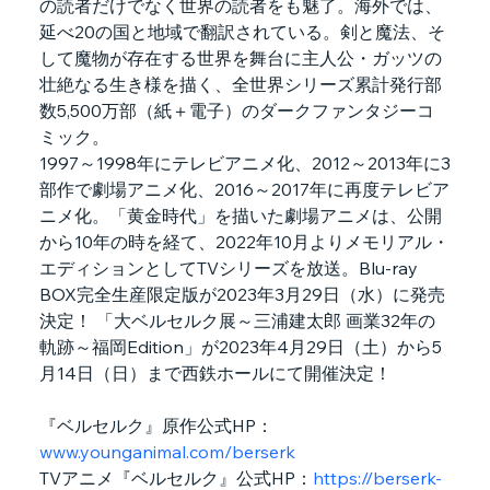
の読者だけでなく世界の読者をも魅了。海外では、
延べ20の国と地域で翻訳されている。剣と魔法、そ
して魔物が存在する世界を舞台に主人公・ガッツの
壮絶なる生き様を描く、全世界シリーズ累計発行部
数5,500万部（紙＋電子）のダークファンタジーコ
ミック。
1997～1998年にテレビアニメ化、2012～2013年に3
部作で劇場アニメ化、2016～2017年に再度テレビア
ニメ化。「黄金時代」を描いた劇場アニメは、公開
から10年の時を経て、2022年10月よりメモリアル・
エディションとしてTVシリーズを放送。Blu-ray 
BOX完全生産限定版が2023年3月29日（水）に発売
決定！ 「大ベルセルク展～三浦建太郎 画業32年の
軌跡～福岡Edition」が2023年4月29日（土）から5
月14日（日）まで西鉄ホールにて開催決定！
『ベルセルク』原作公式HP：
www.younganimal.com/berserk
TVアニメ『ベルセルク』公式HP：
https://berserk-