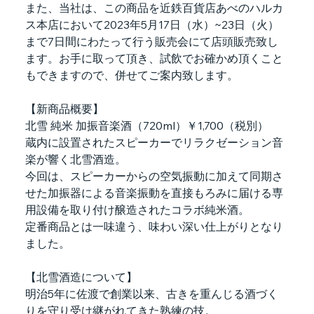
また、当社は、この商品を近鉄百貨店あべのハルカ
ス本店において2023年5月17日（水）~23日（火）
まで7日間にわたって行う販売会にて店頭販売致し
ます。お手に取って頂き、試飲でお確かめ頂くこと
もできますので、併せてご案内致します。
【新商品概要】
北雪 純米 加振音楽酒（720ml）￥1,700（税別）
蔵内に設置されたスピーカーでリラクゼーション音
楽が響く北雪酒造。
今回は、スピーカーからの空気振動に加えて同期さ
せた加振器による音楽振動を直接もろみに届ける専
用設備を取り付け醸造されたコラボ純米酒。
定番商品とは一味違う、味わい深い仕上がりとなり
ました。
【北雪酒造について】
明治5年に佐渡で創業以来、古きを重んじる酒づく
りを守り受け継がれてきた熟練の技。