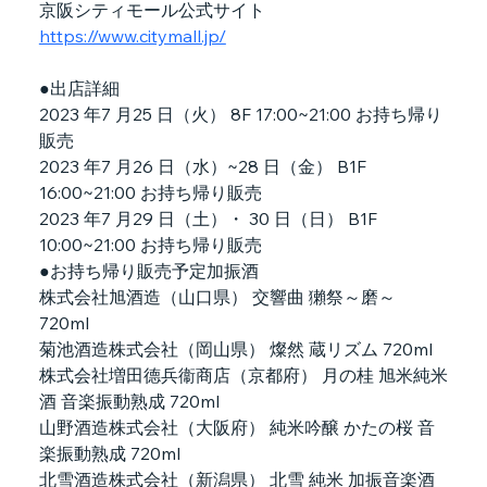
京阪シティモール公式サイト
https://www.citymall.jp/
●出店詳細
2023 年7 月25 日（火） 8F 17:00~21:00 お持ち帰り
販売
2023 年7 月26 日（水）~28 日（金） B1F 
16:00~21:00 お持ち帰り販売
2023 年7 月29 日（土）・ 30 日（日） B1F 
10:00~21:00 お持ち帰り販売
●お持ち帰り販売予定加振酒
株式会社旭酒造（山口県） 交響曲 獺祭～磨～ 
720ml
菊池酒造株式会社（岡山県） 燦然 蔵リズム 720ml
株式会社増田德兵衞商店（京都府） 月の桂 旭米純米
酒 音楽振動熟成 720ml
山野酒造株式会社（大阪府） 純米吟醸 かたの桜 音
楽振動熟成 720ml
北雪酒造株式会社（新潟県） 北雪 純米 加振音楽酒 