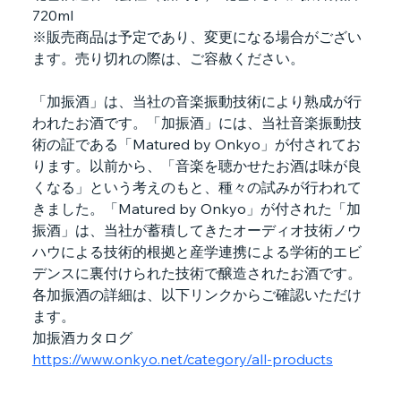
720ml
※販売商品は予定であり、変更になる場合がござい
ます。売り切れの際は、ご容赦ください。
「加振酒」は、当社の音楽振動技術により熟成が行
われたお酒です。「加振酒」には、当社音楽振動技
術の証である「Matured by Onkyo」が付されてお
ります。以前から、「音楽を聴かせたお酒は味が良
くなる」という考えのもと、種々の試みが行われて
きました。「Matured by Onkyo」が付された「加
振酒」は、当社が蓄積してきたオーディオ技術ノウ
ハウによる技術的根拠と産学連携による学術的エビ
デンスに裏付けられた技術で醸造されたお酒です。
各加振酒の詳細は、以下リンクからご確認いただけ
ます。
加振酒カタログ
https://www.onkyo.net/category/all-products