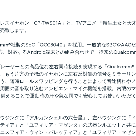
スイヤホン「CP-TWS01A」と、TVアニメ 『転生王女と天
売致します。
lcomm®社製のSoC「QCC3040」を採用。一般的なSBCや
iveに対応。対応するAndroid端末との組み合わせで、従来のQualc
プレーヤーとの高品位な左右同時接続を実現する「Qualcomm® TrueW
、もう片方の子機のイヤホンに左右反対側の信号をミラーリン
う、随時ロールスワッピングを行うことによって音途切れやノ
周囲の音を取り込むアンビエントマイク機能を搭載。内蔵のマ
）を備えることで運動時の汗や急な雨でも安心してお使いいただ
ウジングに「アルカンシェルの六芒星」、左ハウジングに「ド
ティア」と「ユフィリア・マゼンタ」の武器シルエットと共に
ニスフィア・ウィン・パレッティア」と「ユフィリア・マゼン