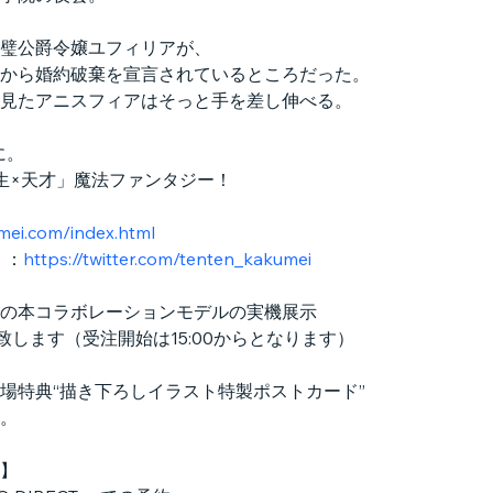
璧公爵令嬢ユフィリアが、
から婚約破棄を宣言されているところだった。
見たアニスフィアはそっと手を差し伸べる。
に。
生×天才」魔法ファンタジー！
mei.com/index.html
i）：
https://twitter.com/tenten_kakumei
での本コラボレーションモデルの実機展示
実施致します（受注開始は15:00からとなります）
来場特典“描き下ろしイラスト特製ポストカード”
。
】