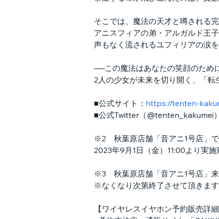
そこでは、魔法の天才と噂される完
アニスフィアの弟・アルガルド王子
声もなく流されるユフィリアの涙を
──この魔法はあなたの笑顔のため
2人の少女が未来を切り開く、「転
■公式サイト：
https://tenten-kaku
■公式Twitter（@tenten_kakume
※2　秋葉原店舗「音アニ1号店」
2023年9月1日（金）11:00より
※3　秋葉原店舗「音アニ1号店」
※なくなり次第終了させて頂きます
【ワイヤレスイヤホン予約販売詳細