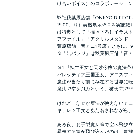
け合いボイス）のコラボレーション
弊社秋葉原店舗「ONKYO DIREC
15:00より）実機展示※２を実
は特典として「描き下ろしイラスト
アファイル」「アクリルスタンド」「
葉原店舗「音アニ1号店」ともに、9
※「缶バッジ」は秋葉原店舗「音ア
※1 『転生王女と天才令嬢の魔法革
パレッティア王国王女、アニスフィ
魔法が当たり前に存在する世界に転
魔法で空を飛ぶという、破天荒で非
けれど、なぜか魔法が使えないアニ
キテレツ王女とあだ名されながら、
ある夜、お手製魔女箒で空へ飛び立
暴走する箒が飛び込んだのは、貴族