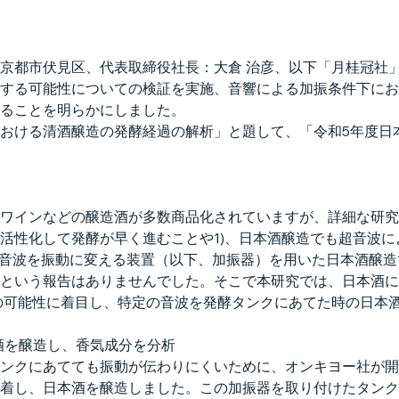
京都市伏見区、代表取締役社長：大倉 治彦、以下「月桂冠社
する可能性についての検証を実施、音響による加振条件下にお
ることを明らかにしました。
おける清酒醸造の発酵経過の解析」と題して、「令和5年度日本醸
ワインなどの醸造酒が多数商品化されていますが、詳細な研究
活性化して発酵が早く進むことや1)、日本酒醸造でも超音波
る音波を振動に変える装置（以下、加振器）を用いた日本酒醸
という報告はありませんでした。そこで本研究では、日本酒に
の可能性に着目し、特定の音波を発酵タンクにあてた時の日本
酒を醸造し、香気成分を分析
ンクにあてても振動が伝わりにくいために、オンキヨー社が開
着し、日本酒を醸造しました。この加振器を取り付けたタンク