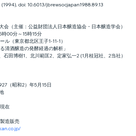
(1994), doi: 10.6013/jbrewsocjapan1988.89.13
会大会（主催：公益財団法人日本醸造協会・日本醸造学会）
時00分～15時15分
ル（東京都北区王子1‐11‐1）
る清酒醸造の発酵経過の解析」
、石田博樹1、北川範匡2、定家弘一2 (1月桂冠社、2当社）
927（昭和2）年5月15日
地
日現在
製造販売
an.co.jp/