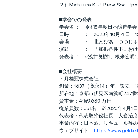
２）Matsuura K, J. Brew. Soc. Jpn. 
■学会での発表
学会名 ：　令和5年度日本醸造学
日時　　　：　2023年10月４日　15
会場　　　：　北とぴあ　つつじホー
演題　　　：　「加振条件下におけ
発表者 ：　○浅井良樹1、根来宏明1
■会社概要
・月桂冠株式会社
創業：1637（寛永14）年、設立：1
所在地：京都市伏見区南浜町247番
資本金：4億9,680 万円
従業員数：351名　※2023年4月1
代表者：代表取締役社長・大倉治彦
事業内容：日本酒、リキュール等の
ウェブサイト：
https://www.gekkeik