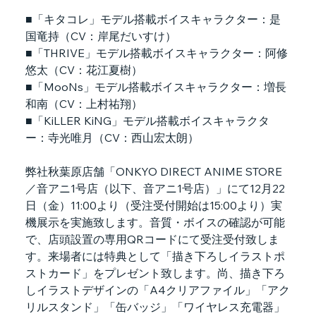
■「キタコレ」モデル搭載ボイスキャラクター：是
国竜持（CV：岸尾だいすけ）
■「THRIVE」モデル搭載ボイスキャラクター：阿修
悠太（CV：花江夏樹）
■「MooNs」モデル搭載ボイスキャラクター：増長
和南（CV：上村祐翔）
■「KiLLER KiNG」モデル搭載ボイスキャラクタ
ー：寺光唯月（CV：西山宏太朗）
弊社秋葉原店舗「ONKYO DIRECT ANIME STORE
／音アニ1号店（以下、音アニ1号店）」にて12月22
日（金）11:00より（受注受付開始は15:00より）実
機展示を実施致します。音質・ボイスの確認が可能
で、店頭設置の専用QRコードにて受注受付致しま
す。来場者には特典として「描き下ろしイラストポ
ストカード」をプレゼント致します。尚、描き下ろ
しイラストデザインの「A4クリアファイル」「アク
リルスタンド」「缶バッジ」「ワイヤレス充電器」