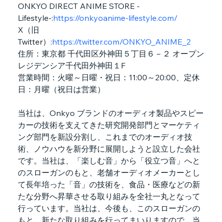
ONKYO DIRECT ANIME STORE -
Lifestyle-:
https://onkyoanime-lifestyle.com/
X（旧
Twitter）:
https://twitter.com/ONKYO_ANIME_2
住所：東京都 千代田区外神田５丁目６－２ オープン
レジデンシア千代田外神田１F
営業時間：火曜～日曜・祝日：11:00～20:00、定休
日：月曜（祝日は営業）
当社は、Onkyo ブランドのオーディオ製品やスピー
カーの技術を支えてきた研究開発部門とマーケティ
ング部門を新設分割し、これまでのオーディオ技
術、ノウハウを新分野に展開しようと設立した会社
です。当社は、「楽しむ音」から「役立つ音」へと
のスローガンのもと、老舗オーディオメーカーとし
て長年培った「音」の技術を、食品・医療などの新
たな分野へ昇華させる取り組みを全社一丸となって
行っています。当社は、今後も、このスローガンの
もと、新たな取り組みを行ってまいりますので、当