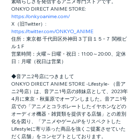
素晴らしさを発信するアニメ専門ストアです。
ONKYO DIRECT ANIME STORE:
https://onkyoanime.com/
X（旧Twitter）:
https://twitter.com/ONKYO_ANIME
住所：東京都 千代田区外神田３丁目１５−７ 関根ビ
ル１F
営業時間：火曜～日曜・祝日：11:00～20:00、定休
日：月曜（祝日は営業）
◆音アニ2号店につきまして
ONKYO DIRECT ANIME STORE -Lifestyle- （音ア
ニ2号店）は、音アニ1号店の姉妹店として、2023年
4月に東京・秋葉原でオープンしました。音アニ1号
店での「アニメとコラボレートしたイヤホンなどの
オーディオ機器・雑貨類を提供する店舗」との差別
化を図り、「アニメやゲームIPをリスペクトした
Lifestyleに寄り添った商品を強くご提案させていた
だく店舗」をコンセプトとしております。