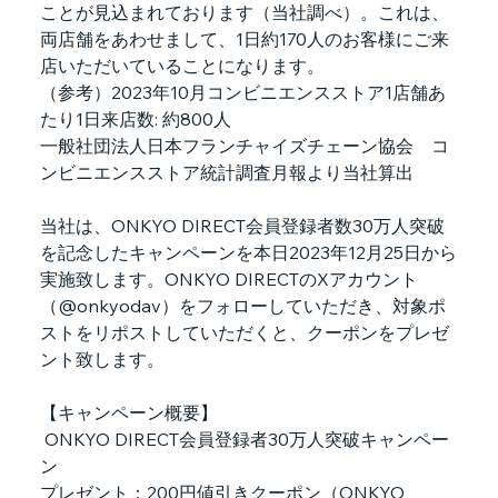
ことが見込まれております（当社調べ）。これは、
両店舗をあわせまして、
1
日約
170
人のお客様にご来
店いただいていることになります。
（参考）
2023
年
10
月コンビニエンスストア
1
店舗あ
たり
1
日来店数
: 
約
800
人
一般社団法人日本フランチャイズチェーン協会　コ
ンビニエンスストア統計調査月報より当社算出
当社は、ONKYO DIRECT会員登録者数30万人突破
を記念したキャンペーンを本日2023年12月25日から
実施致します。ONKYO DIRECTのXアカウント
（@onkyodav）をフォローしていただき、対象ポ
ストをリポストしていただくと、クーポンをプレゼ
ント致します。
【キャンペーン概要】
 ONKYO DIRECT会員登録者30万人突破キャンペー
ン
プレゼント：200円値引きクーポン（ONKYO 