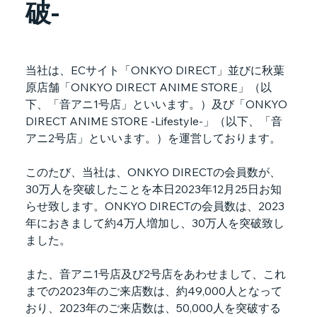
破-
当社は、
EC
サイト「
ONKYO DIRECT
」並びに秋葉
原店舗「
ONKYO DIRECT ANIME STORE
」（以
下、「音アニ
1
号店」といいます。）及び「
ONKYO 
DIRECT ANIME STORE -Lifestyle-
」（以下、「音
アニ
2
号店」といいます。）を運営しております。
このたび、当社は、
ONKYO DIRECT
の会員数が、
30
万人を突破したことを本日
2023
年
12
月
25
日お知
らせ致します。
ONKYO DIRECT
の会員数は、
2023
年におきまして約
4
万人増加し、
30
万人を突破致し
ました。
また、音アニ
1
号店及び
2
号店をあわせまして、これ
までの
2023
年のご来店数は、約
49,000
人となって
おり、
2023
年のご来店数は、
50,000
人を突破する