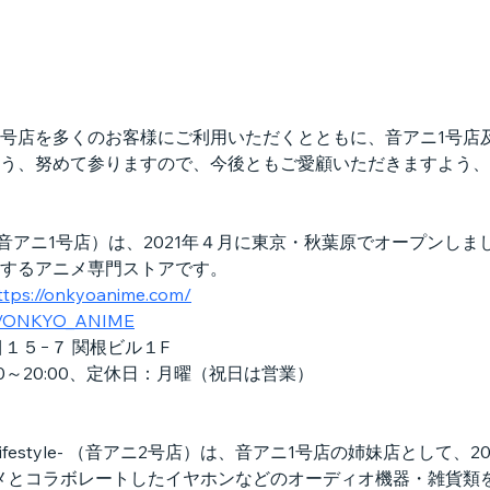
2号店を多くのお客様にご利用いただくとともに、音アニ1号店
う、努めて参りますので、今後ともご愛顧いただきますよう、
STORE（音アニ1号店）は、2021年４月に東京・秋葉原でオープ
するアニメ専門ストアです。
ttps://onkyoanime.com/
com/ONKYO_ANIME
１５−７ 関根ビル１F
0～20:00、定休日：月曜（祝日は営業）
ORE -Lifestyle- （音アニ2号店）は、音アニ1号店の姉妹店と
メとコラボレートしたイヤホンなどのオーディオ機器・雑貨類