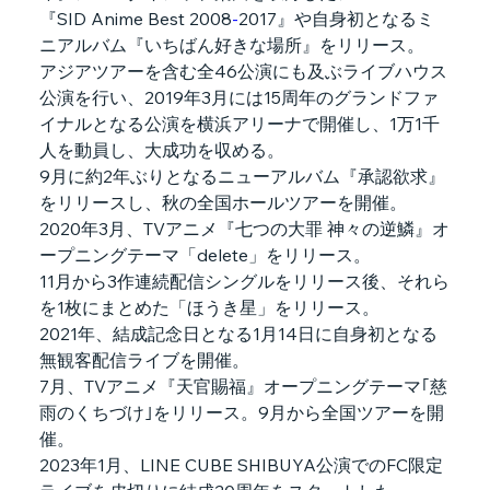
『SID Anime Best 2008
-
2017
』や自身初となるミ
ニアルバム『いちばん好きな場所』をリリース。
アジアツアーを含む全46公演にも及ぶライブハウス
公演を行い、2019年3月には15周年のグランドファ
イナルとなる公演を横浜アリーナで開催し、1万1千
人を動員し、大成功を収める。
9月に約2年ぶりとなるニューアルバム『承認欲求』
をリリースし、秋の全国ホールツアーを開催。
2020年3月、TVアニメ『七つの大罪 神々の逆鱗』オ
ープニングテーマ「delete」をリリース。
11月から3作連続配信シングルをリリース後、それら
を1枚にまとめた「ほうき星」をリリース。
2021年、結成記念日となる1月14日に自身初となる
無観客配信ライブを開催。
7月、TVアニメ『天官賜福』オープニングテーマ｢慈
雨のくちづけ｣をリリース。9月から全国ツアーを開
催。
2023年1月、LINE CUBE SHIBUYA公演でのFC限定