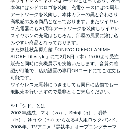
本ワイヤレスイヤホンは
1
モデルとなっており、左右
本体にはシドのロゴを装飾、充電ケースには
20
周年
アートワークを装飾し、本体カラーの黒と合わさり
高級感のある商品となっております。またワイヤレ
ス充電器にも
20
周年アート
ワークを装飾しワイヤレ
スイヤホンの充電はもちろん、部屋の風景に溶け込
みやすい商品となっております。
また弊社秋葉原店舗「ONKYO DIRECT ANIME 
STORE-Lifestyle」にて2月8日（木）15:00より受注
販売と同時に実機展示を実施いたします。音質の確
認が可能で、店頭設置の専用QRコードにてご注文も
可能です。
ワイヤレス充電器につきましても同日に店舗でも一
般販売を行いますので是非ともご来店ください。
※1「シド」とは
2003年結成。マオ（vo）、Shinji（g）、明希
（b）、ゆうや（ds）からなる4人組ロックバンド。
2008年、TVアニメ『黒執事』オープニングテーマ