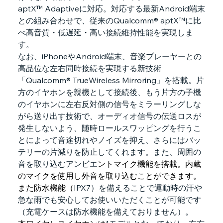
aptX™ Adaptiveに対応。対応する最新Android端末
との組み合わせで、従来のQualcomm® aptX™に比
べ高音質・低遅延・高い接続維持性能を実現しま
す。
なお、iPhoneやAndroid端末、音楽プレーヤーとの
高品位な左右同時接続を実現する新技術
「Qualcomm® TrueWireless Mirroring」を搭載。片
方のイヤホンを親機として接続後、もう片方の子機
のイヤホンに左右反対側の信号をミラーリングしな
がら送り出す技術で、オーディオ信号の伝送ロスが
発生しないよう、随時ロールスワッピングを行うこ
とによって音途切れやノイズを抑え、さらにはバッ
テリーの片減りを防止してくれます。また、周囲の
音を取り込むアンビエ
ントマイク機能を搭載。内蔵
のマイクを使用し外音を取り込むことができます。
また防水機能（
IPX7
）を備えることで運動時の汗や
急な雨でも安心してお使いいただくことが可能です
（充電ケースは防水機能を備えておりません）。