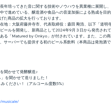
長年培ってきた音に関する技術やノウハウを異業種に展開し、
中で進めている、醸造酒や食品への音楽加振による熟成を目的
o」を掲げた商品の拡大を行っております。
在地：大阪府藤井寺市、代表取締役：森田 剛浩、以下「道明
ビールを開発し、新商品として2024年9月３日から発売され
る「Matured by Onkyo」が付されています。また、こ
が付された、サーバーでも提供する初のビール系飲料（本商品は発泡
を聞かせて発酵醸造♪
ら」を聞かせて造りました！
しみください！（アルコール度数5%）
/musicale/