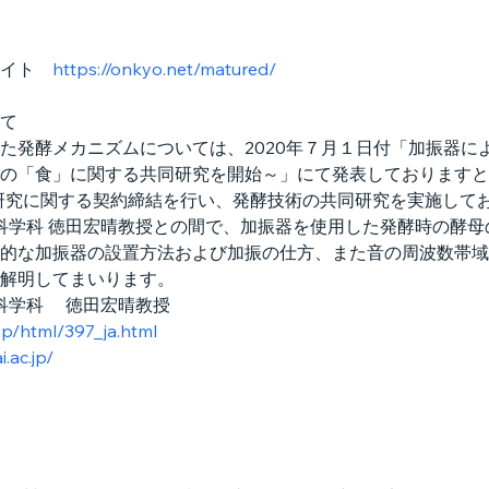
イト　
https://onkyo.net/matured/
て
た発酵メカニズムについては、2020年７月１日付「加振器に
の「食」に関する共同研究を開始～」にて発表しておりますとお
研究に関する契約締結を行い、発酵技術の共同研究を実施して
造科学科 徳田宏晴教授との間で、加振器を使用した発酵時の酵
的な加振器の設置方法および加振の仕方、また音の周波数帯域
解明してまいります。
科学科　 徳田宏晴教授
.jp/html/397_ja.html
.ac.jp/