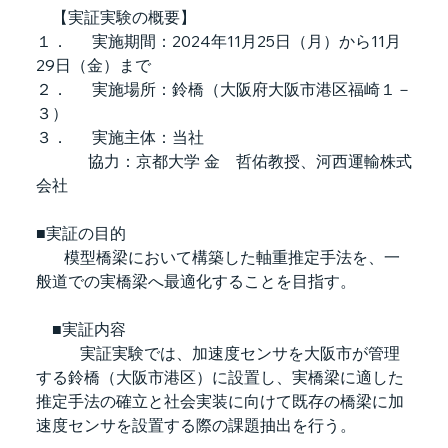
　【実証実験の概要】
１．      実施期間：2024年11月25日（月）から11月
29日（金）まで
２．      実施場所：鈴橋（大阪府大阪市港区福崎１－
３）
３．      実施主体：当社
　　　 協力：京都大学 金　哲佑教授、河西運輸株式
会社
■実証の目的
　   模型橋梁において構築した軸重推定手法を、一
般道での実橋梁へ最適化することを目指す。
　■実証内容
　　   実証実験では、加速度センサを大阪市が管理
する鈴橋（大阪市港区）に設置し、実橋梁に適した
推定手法の確立と社会実装に向けて既存の橋梁に加
速度センサを設置する際の課題抽出を行う。