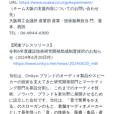
URL: 
https://www.osaka.cci.or.jp/experiment/
（チーム大阪の支援内容についてのお問い合わせ
先）
大阪商工会議所 産業部 産業・技術振興担当 門、瀧
本、西田
TEL：06‐6944‐6300
【関連プレスリリース】
令和6年度建設技術研究開発助成制度採択のお知ら
せ（2024年6月20日付）
https://www.onkyo.net/news/20240620_mlit
当社は、Onkyo ブランドのオーディオ製品やスピー
カーの技術を支えてきた研究開発部門とマーケティ
ング部門を新設分割し、これまでのオーディオ技
術、ノウハウ、ブランドを新分野に展開させるため
に設立した会社です。当社は、
「音で世界をかえ
る」のスローガンのもと、老舗オーディオメーカー
として長年培った「音」の技術を、医療・食品・産