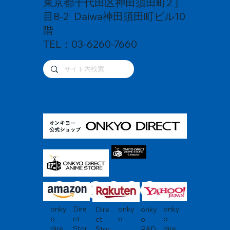
東京都千代田区神田須田町2丁
目8-2 Daiwa神田須田町ビル10
階
TEL：03-6260-7660
onky
Dire
onky
onky
Dire
onky
o
ct
o
o
ct
o
dire
Stor
dire
Stor
R&D