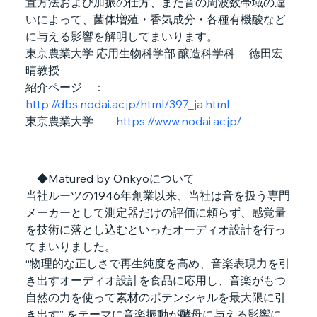
置方法および加振の仕方、また音の周波数帯域の違
いによって、菌体増殖・香気成分・各種有機酸など
に与える影響を解明してまいります。
東京農業大学 応用生物科学部 醸造科学科　 徳田宏
晴教授
紹介ページ　：
http://dbs.nodai.ac.jp/html/397_ja.html
東京農業大学　　
https://www.nodai.ac.jp/
　◆Matured by Onkyoについて
当社ルーツの1946年創業以来、当社は音を扱う専門
メーカーとして測定器だけの評価に頼らず、感覚量
を技術に落とし込むといったオーディオ設計を行っ
てまいりました。
“物理的な正しさで再生純度を高め、音楽表現力を引
き出すオーディオ設計を食品に応用し、音楽がもつ
自然の力を使って素材のポテンシャルを最大限に引
き出す” をテーマに音楽振動が酵母に与える影響に