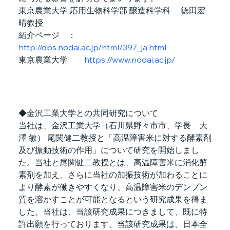
東京農業大学 応用生物科学部 醸造科学科　 徳田宏
晴教授
紹介ページ　：
http://dbs.nodai.ac.jp/html/397_ja.html
東京農業大学　　
https://www.nodai.ac.jp/
◆金沢工業大学との共同研究について
当社は、金沢工業大学（石川県野々市市、学長　大
澤 敏） 尾関健二教授と「高温障害米に対する酵素剤
及び振動技術の作用」について研究を開始しまし
た。当社と尾関健二教授とは、高温障害米に消化酵
素剤を加え、さらに当社の加振技術が加わることに
より酵素が働きやすくなり、高温障害米のデンプン
質を溶かすことが可能となるという研究成果を得ま
した。当社は、当該研究成果につきまして、既に特
許出願を行っております。当該研究成果は、日本全