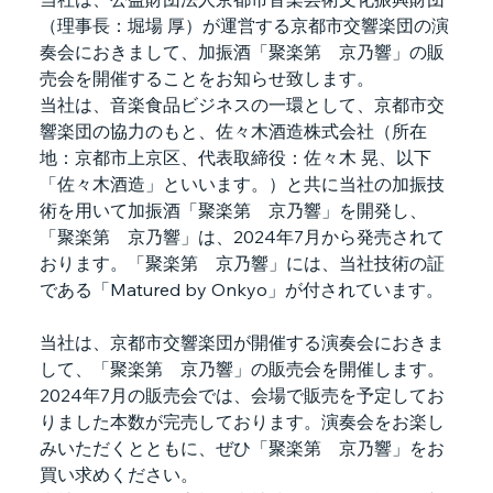
（理事長：堀場 厚）が運営する京都市交響楽団の演
奏会におきまして、加振酒「聚楽第　京乃響」の販
売会を開催することをお知らせ致します。
当社は、音楽食品ビジネスの一環として、京都市交
響楽団の協力のもと、佐々木酒造株式会社（所在
地：京都市上京区、代表取締役：佐々木 晃、以下
「佐々木酒造」といいます。）と共に当社の加振技
術を用いて加振酒「聚楽第　京乃響」を開発し、
「聚楽第　京乃響」は、2024年7月から発売されて
おります。「聚楽第　京乃響」には、当社技術の証
である「Matured by Onkyo」が付されています。
当社は、京都市交響楽団が開催する演奏会におきま
して、「聚楽第　京乃響」の販売会を開催します。
2024年7月の販売会では、会場で販売を予定してお
りました本数が完売しております。演奏会をお楽し
みいただくとともに、ぜひ「聚楽第　京乃響」をお
買い求めください。