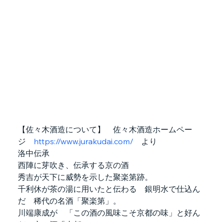
【佐々木酒造について】　佐々木酒造ホームペー
ジ　
https://www.jurakudai.com/
　より
洛中伝承
西陣に芽吹き、伝承する京の酒
秀吉が天下に威勢を示した聚楽第跡。
千利休が茶の湯に用いたと伝わる　銀明水で仕込ん
だ　稀代の名酒「聚楽第」。
川端康成が　「この酒の風味こそ京都の味」と好ん