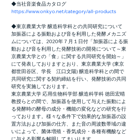
◆当社音楽食品カタログ　
https://www.onkyo.net/category/all-products
◆東京農業大学 醸造科学科との共同研究について
加振器による振動および音を利用した発酵メカニズ
ムについては、2020年７月１日付「加振器による振
動および音を利用した発酵技術の開発について～東
京農業大学との「食」に関する共同研究を開始～」
にて発表しておりますとおり、東京農業大学 (東京
都世田谷区、学長　江口文陽) 醸造科学科との間で
共同研究に関する契約締結を行い、発酵技術の共同
研究を実施しております。
東京農業大学 応用生物科学部 醸造科学科 徳田宏晴
教授らとの間で、加振器を使用して与えた振動によ
る発酵時の酵母の成分・機能の変化などの研究を行
っております。様々な条件下で効果的な加振器の設
置方法および加振の仕方、また音の周波数帯域の違
いによって、菌体増殖・香気成分・各種有機酸など
に与える影響を解明してまいります。