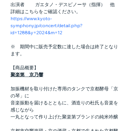
出演者         ガエタノ・デスピノーサ（指揮）　他
詳細はこちらをご確認ください。
https://www.kyoto-
symphony.jp/concert/detail.php?
id=1288&y=2024&m=12
※　期間中に販売予定数に達した場合は終了となり
ます。
【商品概要】
聚楽第　京乃響
加振機材を取り付けた専用のタンクで京都酵母「京
の琴」に
音楽振動を届けるとともに、酒造りの杜氏も音楽を
感じながら
一丸となって作り上げた聚楽第ブランドの純米吟醸
京都市交響楽団・京の酒蔵・京都で生まれた京都酵