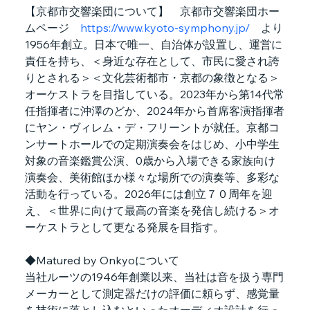
【京都市交響楽団について】　京都市交響楽団ホー
ムページ　
https://www.kyoto-symphony.jp/
　より
1956年創立。日本で唯一、自治体が設置し、運営に
責任を持ち、＜身近な存在として、市民に愛され誇
りとされる＞＜文化芸術都市・京都の象徴となる＞
オーケストラを目指している。2023年から第14代常
任指揮者に沖澤のどか、2024年から首席客演指揮者
にヤン・ヴィレム・デ・フリーントが就任。京都コ
ンサートホールでの定期演奏会をはじめ、小中学生
対象の音楽鑑賞公演、0歳から入場できる家族向け
演奏会、美術館ほか様々な場所での演奏等、多彩な
活動を行っている。2026年には創立７０周年を迎
え、＜世界に向けて最高の音楽を発信し続ける＞オ
ーケストラとして更なる発展を目指す。
◆Matured by Onkyoについて
当社ルーツの1946年創業以来、当社は音を扱う専門
メーカーとして測定器だけの評価に頼らず、感覚量
を技術に落とし込むといったオーディオ設計を行っ