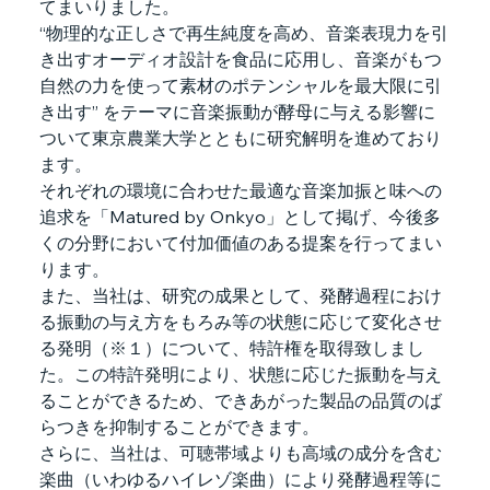
てまいりました。
“物理的な正しさで再生純度を高め、音楽表現力を引
き出すオーディオ設計を食品に応用し、音楽がもつ
自然の力を使って素材のポテンシャルを最大限に引
き出す” をテーマに音楽振動が酵母に与える影響に
ついて東京農業大学とともに研究解明を進めており
ます。
それぞれの環境に合わせた最適な音楽加振と味への
追求を「Matured by Onkyo」として掲げ、今後多
くの分野において付加価値のある提案を行ってまい
ります。
また、当社は、研究の成果として、発酵過程におけ
る振動の与え方をもろみ等の状態に応じて変化させ
る発明（※１）について、特許権を取得致しまし
た。この特許発明により、状態に応じた振動を与え
ることができるため、できあがった製品の品質のば
らつきを抑制することができます。
さらに、当社は、可聴帯域よりも高域の成分を含む
楽曲（いわゆるハイレゾ楽曲）により発酵過程等に