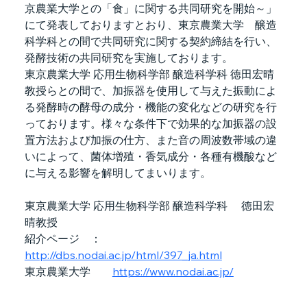
京農業大学との「食」に関する共同研究を開始～」
にて発表しておりますとおり、東京農業大学　醸造
科学科との間で共同研究に関する契約締結を行い、
発酵技術の共同研究を実施しております。
東京農業大学 応用生物科学部 醸造科学科 徳田宏晴
教授らとの間で、加振器を使用して与えた振動によ
る発酵時の酵母の成分・機能の変化などの研究を行
っております。様々な条件下で効果的な加振器の設
置方法および加振の仕方、また音の周波数帯域の違
いによって、菌体増殖・香気成分・各種有機酸など
に与える影響を解明してまいります。
東京農業大学 応用生物科学部 醸造科学科　 徳田宏
晴教授
紹介ページ　：
http://dbs.nodai.ac.jp/html/397_ja.html
東京農業大学　　
https://www.nodai.ac.jp/