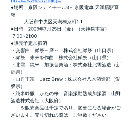
●場所　京阪シティモール8F  京阪電車 天満橋駅直
結
           大阪市中央区天満橋京町1-1 
●日時　2025年7月25日（金）（天神祭本宮）　　
17:00~21:00　
●販売予定加振酒
・交響曲　獺祭～磨～：株式会社獺祭（山口県）
・獺祭　未来を作曲：株式会社獺祭（山口県）
・北雪　純米　加振音楽酒：株式会社北雪酒造（新
潟県）
・山丹正宗　Jazz Brew：株式会社八木酒造部（愛
媛県）
・純米吟醸　かたの桜　音楽振動熟成加振酒：山野
酒造株式会社（大阪府）
　　※販売商品は予定であり、変更になる場合がご
ざいます。売り切れの際は、ご容赦ください。