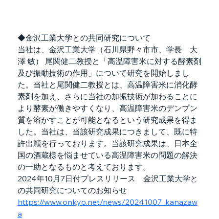
◆金沢工業大学との共同研究について
当社は、金沢工業大学（石川県野々市市、学長　大
澤 敏） 尾関健二教授と「高温障害米に対する酵素剤
及び振動技術の作用」について研究を開始しまし
た。当社と尾関健二教授とは、高温障害米に消化酵
素剤を加え、さらに当社の加振技術が加わることに
より酵素が働きやすくなり、高温障害米のデンプン
質を溶かすことが可能となるという研究成果を得ま
した。当社は、当該研究成果につきまして、既に特
許出願を行っております。当該研究成果は、日本全
国の酒蔵様を悩ませている高温障害米の問題の解決
の一助となるものと考えております。
2024年10月7日付プレスリリース　金沢工業大学と
の共同研究についてのお知らせ
https://www.onkyo.net/news/20241007_kanazaw
a