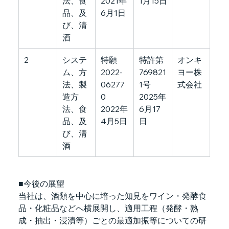
法、食
2021年
1月15日
品、及
6月1日
び、清
酒
2
システ
特願
特許第
オンキ
ム、方
2022-
769821
ヨー株
法、製
06277
1号
式会社
造方
0
2025年
法、食
2022年
6月17
品、及
4月5日
日
び、清
酒
■今後の展望
当社は、酒類を中心に培った知見をワイン・発酵食
品・化粧品などへ横展開し、適用工程（発酵・熟
成・抽出・浸漬等）ごとの最適加振等についての研