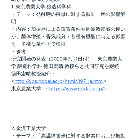
1. 東京農業大学 醸造科学科
・テーマ：発酵時の酵母に対する振動・音の影響解
明
・内容：加振器による設置条件や周波数帯域の違い
が、菌体増殖・香気成分・各種有機酸に与える影響
を、多様な条件下で検証
・参考
研究開始の発表（2020年7月1日付）：東京農業大
学 醸造科学科 徳田宏晴 教授らと共同研究を継続
徳田宏晴教授紹介：
<
http://dbs.nodai.ac.jp/html/397_ja.html
>
東京農業大学：<
https://www.nodai.ac.jp/
>
2. 金沢工業大学
・テーマ：「高温障害米に対する酵素剤および振動