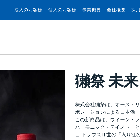
法人のお客様
個人のお客様
事業概要
会社概要
採
獺祭 未
株式会社獺祭は、オーストリ
ボレーションによる日本酒「
この新商品は、ウィーン・フ
ハーモニック・テイスト」と
ュ トラウスⅡ世の「入り江