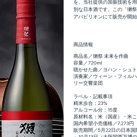
を、当社提供の加振技術を用
別な日本酒です。この「獺祭
アパビリオンにて販売が開始
商品情報
商品名／獺祭 未来を作曲
容量／720ml
聴かせた曲／ヨハン・シュト
演奏家／ウィーン・フィルハ
リー交響楽団
ラベル・記載事項
精米歩合：23%
アルコール分：15度
原材料名：米（国産）・米こ
国内希望小売価格／7,273円
販売期間／5月22日の日本
～10月13日（大阪関西万博