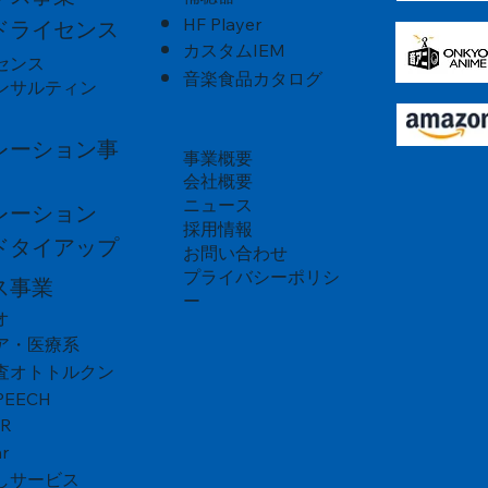
京乃響 2025 音楽振動熟成
結音"
ER 大問題
山丹正宗 Jazz Brew Live!
北雪 純米大吟醸
蒼天伝 純米大吟醸 音響加振酒
HF Player
ドライセンス
（BLUE NO OTO）
カスタムIEM
センス
音楽食品カタログ
ンサルティン
レーション事
事業概要
会社概要
ニュース
レーション
採用情報
ドタイアップ
お問い合わせ
プライバシーポリシ
ス事業
ー
オ
ア・医療系
査オトトルクン
PEECH
VR
r
しサービス