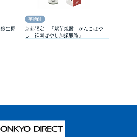
芋焼酎
吟醸生原
京都限定 『紫芋焼酎 かんこはや
し 祇園ばやし加振醸造』
発泡酒
日本酒
発泡酒