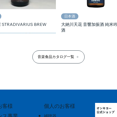
日本酒
STRADIVARIUS BREW
大納川天花 音響加振酒 純米
酒
音楽食品カタログ一覧
個人のお客様
お客様
日本酒
日本酒
日本酒
ンス事業
補聴器