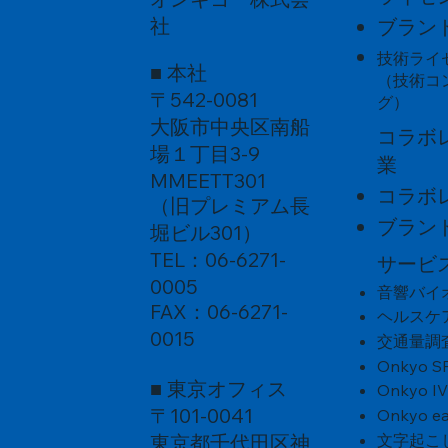
飛騨杜氏 誠治の魂唄（うた）～醸造
歓喜光 純米原酒 「第９」音楽振動熟
勲碧辛口純米 夢吟香｢加振酒｣無濾過
聚楽第 
音彩酒 "
ホ。BE
社
ブラン
家の魂が宿る酒～ 音楽振動熟成酒
成
生原酒
技術ライ
■ 本社
（技術コ
〒542-0081
グ）
大阪市中央区南船
コラボ
場１丁目3-9
業
MMEETT301
コラボ
（旧プレミアム長
ブラン
堀ビル301）
TEL：06-6271-
サービ
0005
音響バイ
FAX：06-6271-
ヘルスケ
0015
交通量調
Onkyo S
■ 東京オフィス
Onkyo I
〒101-0041
Onkyo ea
東京都千代田区神
文字起こ