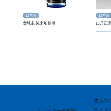
日本酒
日本酒
女城主 純米加振酒
山丹正宗 
法人の
日本酒
日本酒
日本酒
日本酒
日本酒
発泡酒
ライセ
オンキヨー株式会