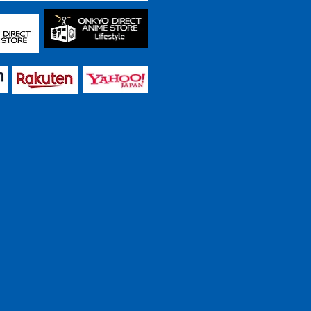
 蒼の音
ホ。BEER そして今日
勲碧辛口純米 夢吟香｢加振酒｣
『スタンドマイヒーローズ』音楽加振
熟成クラフトビール