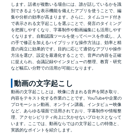
します。話者が複数いる場合には、誰が話しているかを識
別できるような表示機能を備えたアプリを使うことで、編
集や分析の効率が高まります。さらに、タイムコード付き
で表示される文字起こしを選ぶことで、発言のタイミング
を把握しやすくなり、字幕制作や動画編集にも活用しやす
くなります。自動認識ツールを使ってベースを作成し、人
の手で修正を加えるハイブリッドな操作方法は、効率と精
度の両立に効果的です。目的に応じて適切なアプリや操作
方法を選び、設定を最適化することで、音声の内容を正確
に捉えられ、会議記録やインタビューの整理、教育・研究
など幅広い分野での活用が可能になります。
 動画の文字起こし
動画の文字起こしとは、映像に含まれる音声を聞き取り、
内容をテキスト化する作業のことです。YouTubeや企業の
プロモーション動画、オンライン講義、インタビュー映像
など、あらゆる場面で活用されており、字幕制作や情報整
理、アクセシビリティ向上に欠かせないプロセスとなって
います。ここでは、動画ならではの文字起こしの特徴と、
実践的なポイントを紹介します。