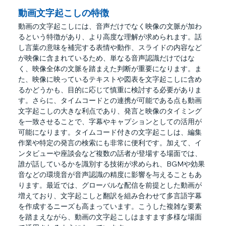
動画文字起こしの特徴
動画の文字起こしには、音声だけでなく映像の文脈が加わ
るという特徴があり、より高度な理解が求められます。話
し言葉の意味を補完する表情や動作、スライドの内容など
が映像に含まれているため、単なる音声認識だけではな
く、映像全体の文脈を踏まえた判断が重要になります。ま
た、映像に映っているテキストや図表を文字起こしに含め
るかどうかも、目的に応じて慎重に検討する必要がありま
す。さらに、タイムコードとの連携が可能である点も動画
文字起こしの大きな利点であり、発言と映像のタイミング
を一致させることで、字幕やキャプションとしての活用が
可能になります。タイムコード付きの文字起こしは、編集
作業や特定の発言の検索にも非常に便利です。加えて、イ
ンタビューや座談会など複数の話者が登場する場面では、
誰が話しているかを識別する技術が求められ、BGMや効果
音などの環境音が音声認識の精度に影響を与えることもあ
ります。最近では、グローバルな配信を前提とした動画が
増えており、文字起こしと翻訳を組み合わせて多言語字幕
を作成するニーズも高まっています。こうした複雑な要素
を踏まえながら、動画の文字起こしはますます多様な場面