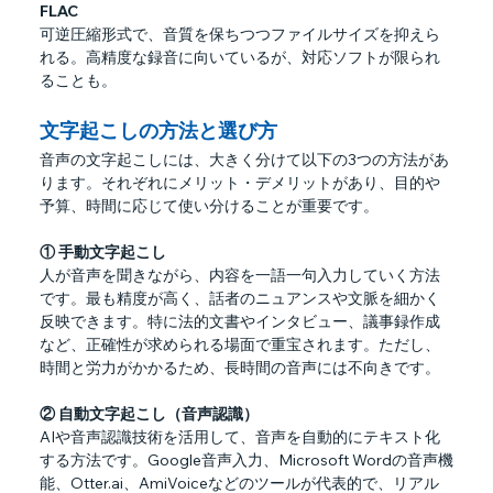
FLAC
可逆圧縮形式で、音質を保ちつつファイルサイズを抑えら
れる。高精度な録音に向いているが、対応ソフトが限られ
ることも。
文字起こしの方法と選び方
音声の文字起こしには、大きく分けて以下の3つの方法があ
ります。それぞれにメリット・デメリットがあり、目的や
予算、時間に応じて使い分けることが重要です。
① 手動文字起こし
人が音声を聞きながら、内容を一語一句入力していく方法
です。最も精度が高く、話者のニュアンスや文脈を細かく
反映できます。特に法的文書やインタビュー、議事録作成
など、正確性が求められる場面で重宝されます。ただし、
時間と労力がかかるため、長時間の音声には不向きです。
② 自動文字起こし（音声認識）
AIや音声認識技術を活用して、音声を自動的にテキスト化
する方法です。Google音声入力、Microsoft Wordの音声機
能、Otter.ai、AmiVoiceなどのツールが代表的で、リアル