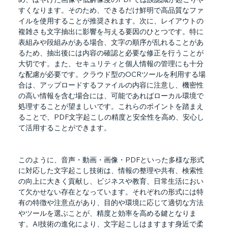
すくなります。そのため、できるだけ鮮明で高品質なファ
イルを使用することが推奨されます。次に、レイアウトの
複雑さも文字抽出に影響を与える要因のひとつです。特に
表組みや段組みがある場合、文字の順序が乱れることがあ
るため、抽出後には内容の確認と必要な修正を行うことが
大切です。また、セキュリティと個人情報の管理にも十分
な配慮が必要です。クラウド型のOCRツールを利用する場
合は、アップロードするファイルの内容に注意し、機密性
の高い情報を含む場合には、可能であればローカル環境で
処理することが望ましいです。これらのポイントを踏まえ
ることで、PDF文字起こしの精度と安全性を高め、安心し
て活用することができます。
このように、音声・動画・画像・PDFといった多様な形式
に対応した文字起こし技術は、情報の整理や共有、検索性
の向上に大きく貢献し、ビジネスや教育、日常生活におい
て欠かせない存在となっています。それぞれの形式には特
有の特徴や注意点があり、目的や環境に応じて適切な方法
やツールを選ぶことが、精度と効率を高める鍵となりま
す。AI技術の進化により、文字起こしはますます身近で柔