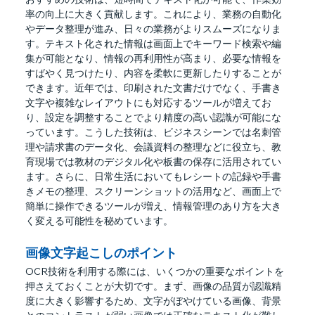
率の向上に大きく貢献します。これにより、業務の自動化
やデータ整理が進み、日々の業務がよりスムーズになりま
す。テキスト化された情報は画面上でキーワード検索や編
集が可能となり、情報の再利用性が高まり、必要な情報を
すばやく見つけたり、内容を柔軟に更新したりすることが
できます。近年では、印刷された文書だけでなく、手書き
文字や複雑なレイアウトにも対応するツールが増えてお
り、設定を調整することでより精度の高い認識が可能にな
っています。こうした技術は、ビジネスシーンでは名刺管
理や請求書のデータ化、会議資料の整理などに役立ち、教
育現場では教材のデジタル化や板書の保存に活用されてい
ます。さらに、日常生活においてもレシートの記録や手書
きメモの整理、スクリーンショットの活用など、画面上で
簡単に操作できるツールが増え、情報管理のあり方を大き
く変える可能性を秘めています。
画像文字起こしのポイント
OCR技術を利用する際には、いくつかの重要なポイントを
押さえておくことが大切です。まず、画像の品質が認識精
度に大きく影響するため、文字がぼやけている画像、背景