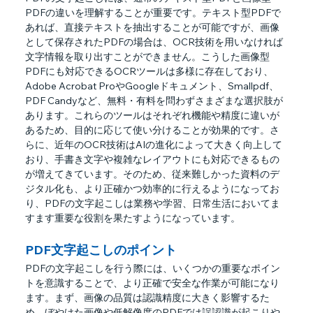
PDFの違いを理解することが重要です。テキスト型PDFで
あれば、直接テキストを抽出することが可能ですが、画像
として保存されたPDFの場合は、OCR技術を用いなければ
文字情報を取り出すことができません。こうした画像型
PDFにも対応できるOCRツールは多様に存在しており、
Adobe Acrobat ProやGoogleドキュメント、Smallpdf、
PDF Candyなど、無料・有料を問わずさまざまな選択肢が
あります。これらのツールはそれぞれ機能や精度に違いが
あるため、目的に応じて使い分けることが効果的です。さ
らに、近年のOCR技術はAIの進化によって大きく向上して
おり、手書き文字や複雑なレイアウトにも対応できるもの
が増えてきています。そのため、従来難しかった資料のデ
ジタル化も、より正確かつ効率的に行えるようになってお
り、PDFの文字起こしは業務や学習、日常生活においてま
すます重要な役割を果たすようになっています。
PDF文字起こしのポイント
PDFの文字起こしを行う際には、いくつかの重要なポイン
トを意識することで、より正確で安全な作業が可能になり
ます。まず、画像の品質は認識精度に大きく影響するた
め、ぼやけた画像や低解像度のPDFでは誤認識が起こりや