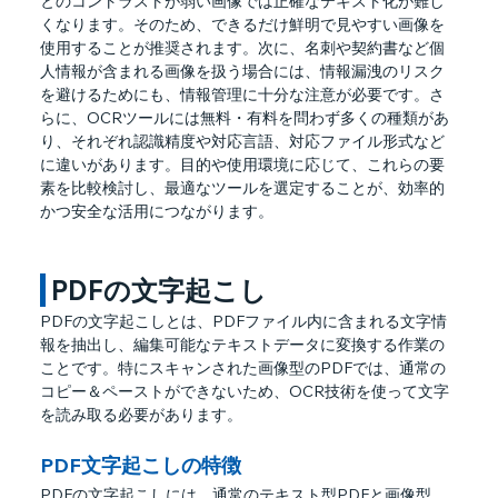
とのコントラストが弱い画像では正確なテキスト化が難し
くなります。そのため、できるだけ鮮明で見やすい画像を
使用することが推奨されます。次に、名刺や契約書など個
人情報が含まれる画像を扱う場合には、情報漏洩のリスク
を避けるためにも、情報管理に十分な注意が必要です。さ
らに、OCRツールには無料・有料を問わず多くの種類があ
り、それぞれ認識精度や対応言語、対応ファイル形式など
に違いがあります。目的や使用環境に応じて、これらの要
素を比較検討し、最適なツールを選定することが、効率的
かつ安全な活用につながります。
 PDFの文字起こし
PDFの文字起こしとは、PDFファイル内に含まれる文字情
報を抽出し、編集可能なテキストデータに変換する作業の
ことです。特にスキャンされた画像型のPDFでは、通常の
コピー＆ペーストができないため、OCR技術を使って文字
を読み取る必要があります。
PDF文字起こしの特徴
PDFの文字起こしには、通常のテキスト型PDFと画像型