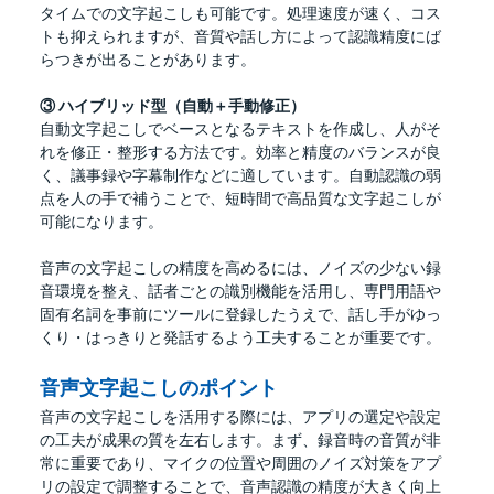
タイムでの文字起こしも可能です。処理速度が速く、コス
トも抑えられますが、音質や話し方によって認識精度にば
らつきが出ることがあります。
③ ハイブリッド型（自動＋手動修正）
自動文字起こしでベースとなるテキストを作成し、人がそ
れを修正・整形する方法です。効率と精度のバランスが良
く、議事録や字幕制作などに適しています。自動認識の弱
点を人の手で補うことで、短時間で高品質な文字起こしが
可能になります。
音声の文字起こしの精度を高めるには、ノイズの少ない録
音環境を整え、話者ごとの識別機能を活用し、専門用語や
固有名詞を事前にツールに登録したうえで、話し手がゆっ
くり・はっきりと発話するよう工夫することが重要です。
音声文字起こしのポイント
音声の文字起こしを活用する際には、アプリの選定や設定
の工夫が成果の質を左右します。まず、録音時の音質が非
常に重要であり、マイクの位置や周囲のノイズ対策をアプ
リの設定で調整することで、音声認識の精度が大きく向上