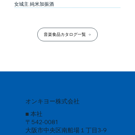
女城主 純米加振酒
音楽食品カタログ一覧
オンキヨー株式会社
■ 本社
〒542-0081
日本酒
日本酒
芋焼酎
日本酒
日本酒
日本酒
発泡酒
日本酒
日本酒
日本酒
日本酒
日本酒
発泡酒
日本酒
発泡酒
大阪市中央区南船場１丁目3-9
山丹正宗 STRADIVARIUS BREW
大納川天花 音響加振酒 純米吟醸生原酒
京都限定 『紫芋焼酎 かんこはやし 祇園ばや
飛騨杜氏 誠治の魂唄（うた）～醸造家の魂が宿
聚楽第 京乃響 2025 音楽振動熟成
山丹正宗 Jazz Brew Live!
ホ。BEER そして今日
歓喜光 純米原酒 「第９」音楽振動熟成
音彩酒 "結音"
北雪 純米大吟醸
勲碧辛口純米 夢吟香｢加振酒｣
勲碧辛口純米 夢吟香｢加振酒｣無濾過生原酒
ホ。BEER 大問題
蒼天伝 純米大吟醸 音響加振酒 蒼の音（BLUE
『スタンドマイヒーローズ』音楽加振熟成クラフ