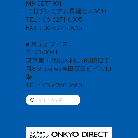
MMEETT301
し加振醸造』
る酒～ 音楽振動熟成酒
NO OTO）
トビール
（旧プレミアム長堀ビル301）
TEL：06-6271-0005
FAX：06-6271-0015
■ 東京オフィス
〒101-0041
東京都千代田区神田須田町2丁
目8-2 Daiwa神田須田町ビル10
階
TEL：03-6260-7660