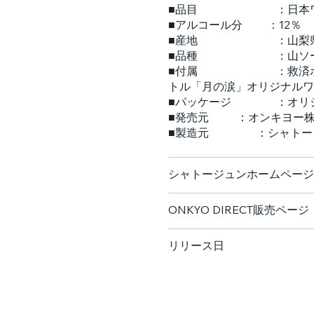
■品目 ：日本ワイ
■アルコール分 ：12％
■産地 ：山梨県甲
■品種 ：山ソーヴィ
■付属 ：救済ボトル「
トル「月の涙」オリジナルワ
■パッケージ ：オリジ
■発売元 ：オンキヨー株
■製造元 ：シャトージ
シャトージュンホームページ
ONKYO DIRECT販売ページ
リリース日