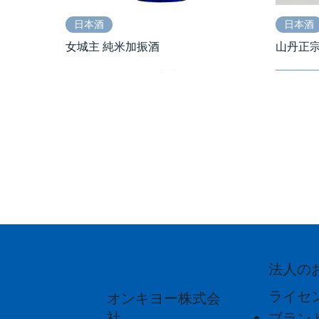
日本酒
日本酒
女城主 純米加振酒
山丹正宗 
法人の
日本酒
日本酒
日本酒
日本酒
日本酒
発泡酒
ライセ
オンキヨー株式会
飛騨杜氏 誠治の魂唄（うた）～醸造
歓喜光 純米原酒 「第９」音楽振動熟
勲碧辛口純米 夢吟香｢加振酒｣無濾過
聚楽第 
音彩酒 "
ホ。BE
社
ブラン