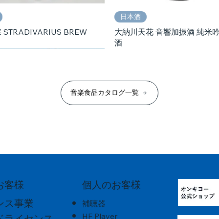
日本酒
STRADIVARIUS BREW
大納川天花 音響加振酒 純米
酒
音楽食品カタログ一覧
個人のお客様
お客様
日本酒
日本酒
日本酒
ンス事業
補聴器
京乃響 2025 音楽振動熟成
結音"
ER 大問題
山丹正宗 Jazz Brew Live!
北雪 純米大吟醸
蒼天伝 純米大吟醸 音響加振酒
HF Player
ドライセンス