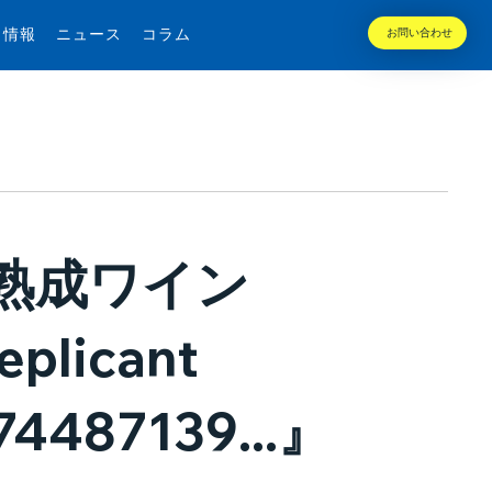
用情報
ニュース
コラム
お問い合わせ
熟成ワイン
plicant
474487139...』