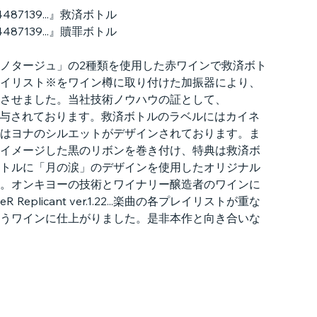
2474487139...』救済ボトル
2474487139...』贖罪ボトル
ノタージュ」の2種類を使用した赤ワインで救済ボト
イリスト※をワイン樽に取り付けた加振器により、
させました。当社技術ノウハウの証として、
yo」が付与されております。救済ボトルのラベルにはカイネ
はヨナのシルエットがデザインされております。ま
イメージした黒のリボンを巻き付け、特典は救済ボ
トルに「月の涙」のデザインを使用したオリジナル
。オンキヨーの技術とワイナリー醸造者のワインに
eplicant ver.1.22...楽曲の各プレイリストが重な
うワインに仕上がりました。是非本作と向き合いな