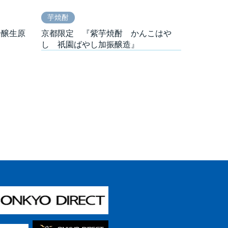
芋焼酎
吟醸生原
京都限定 『紫芋焼酎 かんこはや
し 祇園ばやし加振醸造』
発泡酒
日本酒
発泡酒
 蒼の音
ホ。BEER そして今日
勲碧辛口純米 夢吟香｢加振酒｣
『スタンドマイヒーローズ』音楽加振