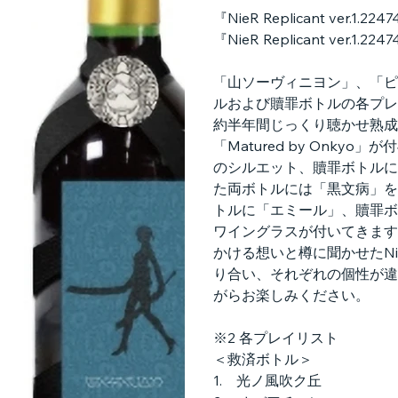
『NieR Replicant ver.1.2
『NieR Replicant ver.1.2
「山ソーヴィニヨン」、「ピ
ルおよび贖罪ボトルの各プレ
約半年間じっくり聴かせ熟成
「Matured by Onk
のシルエット、贖罪ボトルに
た両ボトルには「黒文病」を
トルに「エミール」、贖罪ボ
ワイングラスが付いてきます
かける想いと樽に聞かせたNieR R
り合い、それぞれの個性が違
がらお楽しみください。
※2 各プレイリスト
＜救済ボトル＞
1. 光ノ風吹ク丘