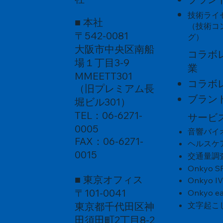
家の魂が宿る酒～ 音楽振動熟成酒
成
生原酒
技術ライ
■ 本社
（技術コ
〒542-0081
グ）
大阪市中央区南船
コラボ
場１丁目3-9
業
MMEETT301
コラボ
（旧プレミアム長
ブラン
堀ビル301）
TEL：06-6271-
サービ
0005
音響バイ
FAX：06-6271-
ヘルスケ
0015
交通量調
Onkyo S
■ 東京オフィス
Onkyo I
〒101-0041
Onkyo ea
東京都千代田区神
文字起こ
田須田町2丁目8-2