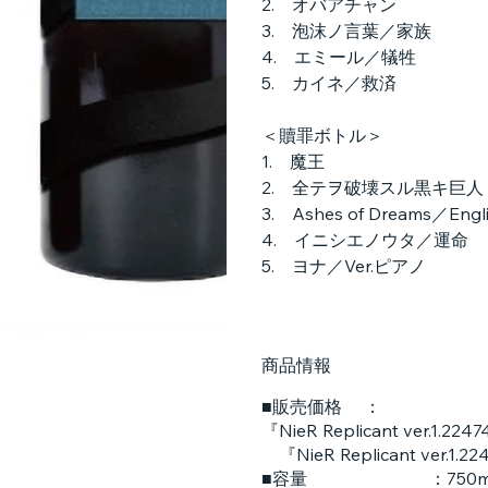
2. オバアチャン
3. 泡沫ノ言葉／家族
4. エミール／犠牲
5. カイネ／救済
＜贖罪ボトル＞
1. 魔王
2. 全テヲ破壊スル黒キ巨人
3. Ashes of Dreams／Engli
4. イニシエノウタ／運命
5. ヨナ／Ver.ピアノ
商品情報
■販売価格 ：
『NieR Replicant ver.1.
『NieR Replicant ver.1
■容量 ：750m